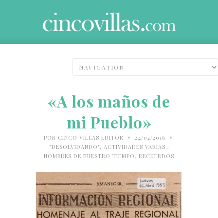
«A los maños de
mi Pueblo»
•
•
POR
CINCO VILLAS EDITOR
24/02/2016
"DESOLVIDANDO"
,
ACTIVIDADES VARIAS.
,
NOMBRES DE NUESTRO TIEMPO
,
RECUERDOS