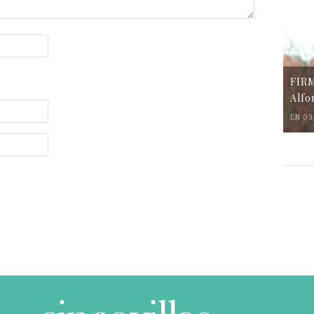
FIR
Alfo
EN 03