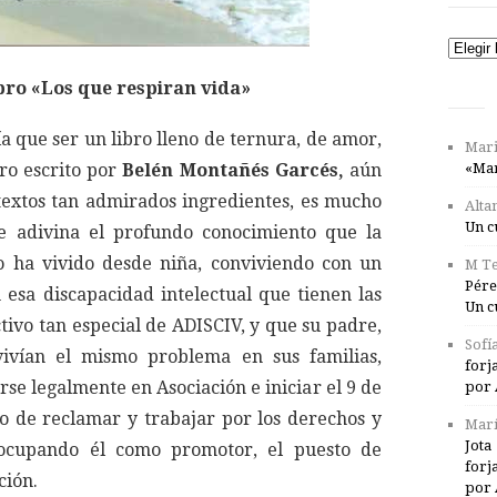
Catego
bro «Los que respiran vida»
a que ser un libro lleno de ternura, de amor,
Mari
bro escrito por
Belén Montañés Garcés,
aún
«Mar
textos tan admirados ingredientes, es mucho
Alta
Un c
e adivina el profundo conocimiento que la
lo ha vivido desde niña, conviviendo con un
M Te
Pére
esa discapacidad intelectual que tienen las
Un c
ivo tan especial de ADISCIV, y que su padre,
Sofí
ivían el mismo problema en sus familias,
forj
irse legalmente en Asociación e iniciar el 9 de
por 
o de reclamar y trabajar por los derechos y
Marí
Jota
 ocupando él como promotor, el puesto de
forj
ción.
por 