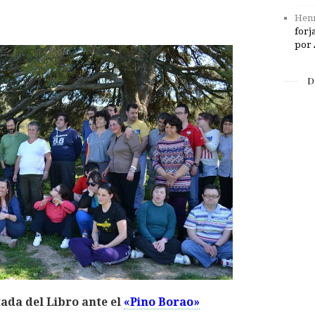
Henr
forj
por 
D
ada del Libro ante el
«Pino Borao»