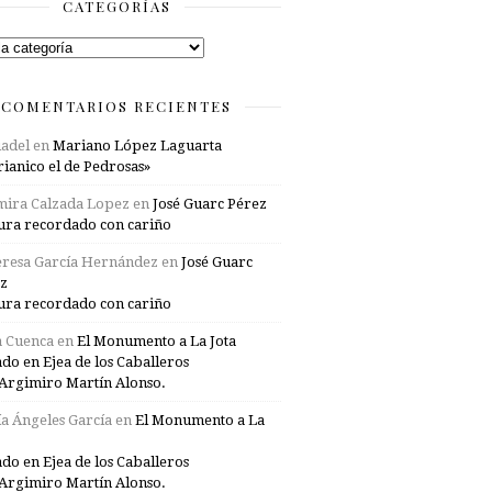
CATEGORÍAS
rías
COMENTARIOS RECIENTES
adel
en
Mariano López Laguarta
ianico el de Pedrosas»
mira Calzada Lopez
en
José Guarc Pérez
ura recordado con cariño
resa García Hernández
en
José Guarc
z
ura recordado con cariño
a Cuenca
en
El Monumento a La Jota
ado en Ejea de los Caballeros
Argimiro Martín Alonso.
a Ángeles García
en
El Monumento a La
ado en Ejea de los Caballeros
Argimiro Martín Alonso.