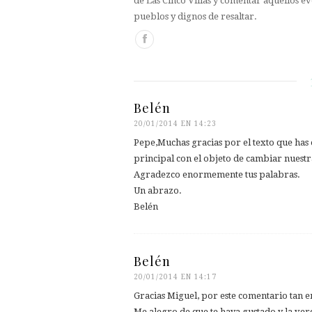
de Las Cinco Villas y comentar aquellos ev
pueblos y dignos de resaltar.
Belén
20/01/2014 EN 14:23
Pepe,Muchas gracias por el texto que has es
principal con el objeto de cambiar nuestr
Agradezco enormemente tus palabras.
Un abrazo.
Belén
Belén
20/01/2014 EN 14:17
Gracias Miguel, por este comentario tan 
Me alegro de que te haya gustado,y la verda