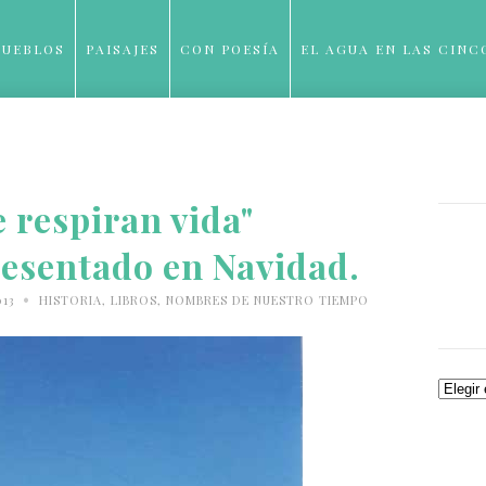
PUEBLOS
PAISAJES
CON POESÍA
EL AGUA EN LAS CINC
BLOG
 respiran vida"
resentado en Navidad.
•
013
HISTORIA
,
LIBROS
,
NOMBRES DE NUESTRO TIEMPO
Archiv