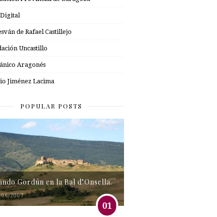
 Digital
esván de Rafael Castillejo
ación Uncastillo
nico Aragonés
io Jiménez Lacima
POPULAR POSTS
tando Gordún en la Bal d’Onsella.
/06/2007
01