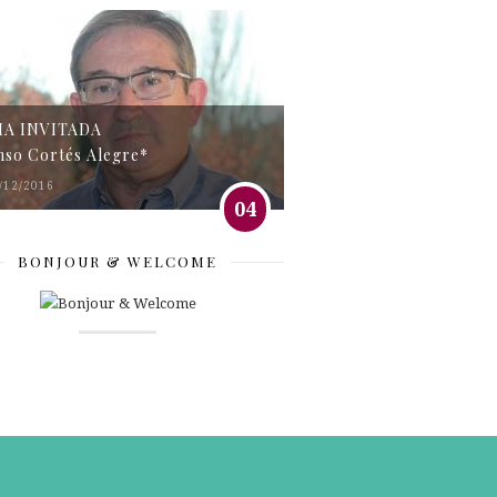
MA INVITADA
nso Cortés Alegre*
/12/2016
04
BONJOUR & WELCOME