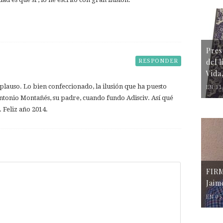
Pres
del 
RESPONDER
Vida
aplauso. Lo bien confeccionado, la ilusión que ha puesto
EN 31
ntonio Montañés, su padre, cuando fundo Adisciv. Así qué
 Feliz año 2014.
FIR
Jaim
EN 05