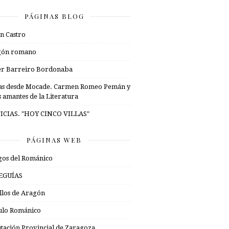
PÁGINAS BLOG
n Castro
gón romano
er Barreiro Bordonaba
as desde Mocade. Carmen Romeo Pemán y
s amantes de la Literatura
ICIAS. "HOY CINCO VILLAS"
PÁGINAS WEB
os del Románico
EGUÍAS
illos de Aragón
ulo Románico
tación Provincial de Zaragoza