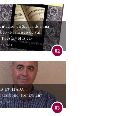
entación en Sierra de Luna
libro «Francisco de Val.
, Poesía y Música»
/07/2011
02
MA INVITADA
e Carbonel Monguilán*
/11/2016
03