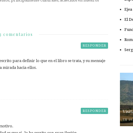
entos, principalmente culturales, acaecidos en nuestros
Ejea
El D
Fund
3 comentarios
Romá
RESPONDER
Serg
crito para definir lo que en el libro se trata, y su mensaje
a mirada hacia ellos.
Visi
RESPONDER
EN 19
emotivo.
d es que sí , lo he escrito con gran ilusión.