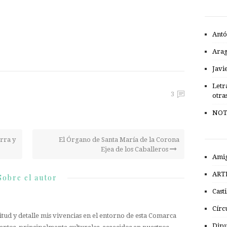
Antó
Ara
Javi
Letr
3
otra
NOT
rra y
El Órgano de Santa María de la Corona
Ejea de los Caballeros
Amig
ART
Sobre el autor
Cast
Círc
tud y detalle mis vivencias en el entorno de esta Comarca
Dipu