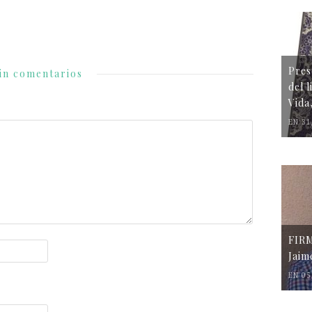
Pres
in comentarios
del 
Vida
EN 31
FIR
Jaim
EN 05