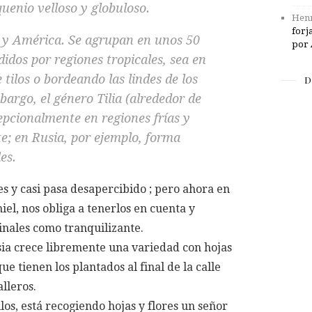
uenio velloso y globuloso.
Henr
forj
ia y América. Se agrupan en unos 50
por 
dos por regiones tropicales, sea en
 tilos o bordeando las lindes de los
D
bargo, el género Tilia (alrededor de
epcionalmente en regiones frías y
e; en Rusia, por ejemplo, forma
es.
s y casi pasa desapercibido ; pero ahora en
iel, nos obliga a tenerlos en cuenta y
inales como tranquilizante.
sia crece libremente una variedad con hojas
e tienen los plantados al final de la calle
lleros.
los, está recogiendo hojas y flores un señor