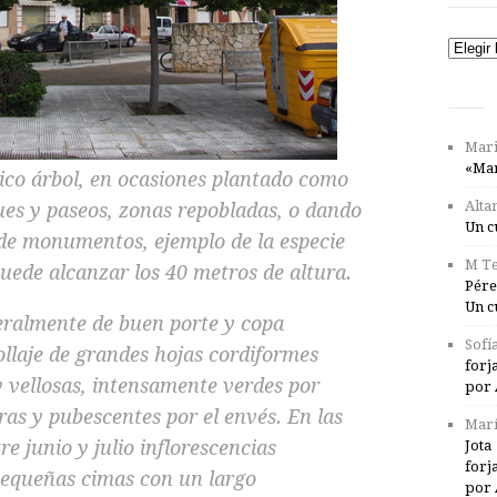
Catego
Mari
«Mar
tico árbol, en ocasiones plantado como
Alta
es y paseos, zonas repobladas, o dando
Un c
 de monumentos, ejemplo de la especie
M Te
puede alcanzar los 40 metros de altura.
Pére
Un c
neralmente de buen porte y copa
Sofí
llaje de grandes hojas cordiformes
forj
y vellosas, intensamente verdes por
por 
as y pubescentes por el envés. En las
Marí
re junio y julio inflorescencias
Jota
forj
equeñas cimas con un largo
por 