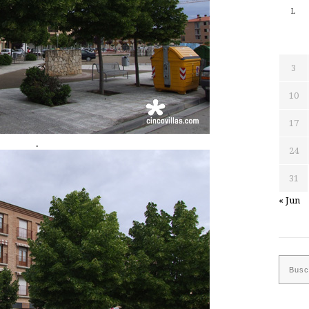
L
3
10
17
.
24
31
« Jun