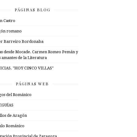
PÁGINAS BLOG
n Castro
gón romano
er Barreiro Bordonaba
as desde Mocade. Carmen Romeo Pemán y
s amantes de la Literatura
ICIAS. "HOY CINCO VILLAS"
PÁGINAS WEB
os del Románico
EGUÍAS
illos de Aragón
ulo Románico
tación Provincial de Zaragoza