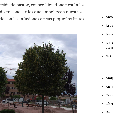
fesión de pastor, conoce bien donde están los
ado en conocer los que embellecen nuestros
Antó
do con las infusiones de sus pequeños frutos
Ara
Javi
Letr
otra
NOT
Amig
ART
Cast
Círc
Dipu