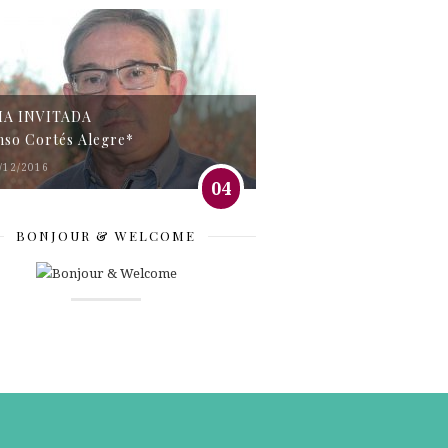
MA INVITADA
nso Cortés Alegre*
/12/2016
04
BONJOUR & WELCOME