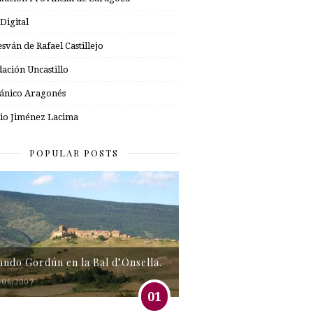
 Digital
esván de Rafael Castillejo
ación Uncastillo
nico Aragonés
io Jiménez Lacima
POPULAR POSTS
tando Gordún en la Bal d’Onsella.
/06/2007
01