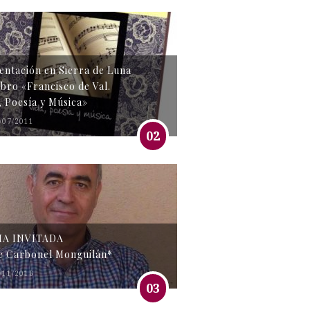
entación en Sierra de Luna
libro «Francisco de Val.
, Poesía y Música»
/07/2011
02
MA INVITADA
e Carbonel Monguilán*
/11/2016
03