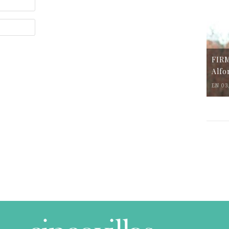
FIR
Alfo
EN 03