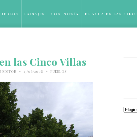
PUEBLOS
PAISAJES
CON POESÍA
EL AGUA EN LAS CINC
BLOG
 en las Cinco Villas
•
•
S EDITOR
13/06/2008
PUEBLOS
Archiv