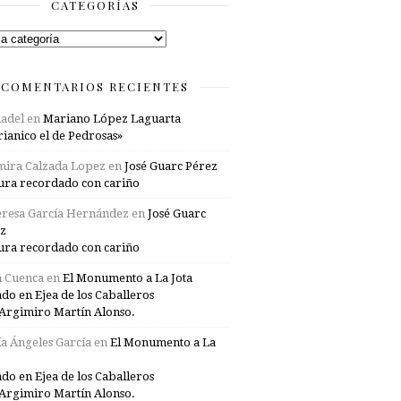
CATEGORÍAS
rías
COMENTARIOS RECIENTES
adel
en
Mariano López Laguarta
ianico el de Pedrosas»
mira Calzada Lopez
en
José Guarc Pérez
ura recordado con cariño
resa García Hernández
en
José Guarc
z
ura recordado con cariño
a Cuenca
en
El Monumento a La Jota
ado en Ejea de los Caballeros
Argimiro Martín Alonso.
a Ángeles García
en
El Monumento a La
ado en Ejea de los Caballeros
Argimiro Martín Alonso.