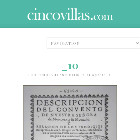
_10
•
•
POR
CINCO VILLAS EDITOR
21/03/2018