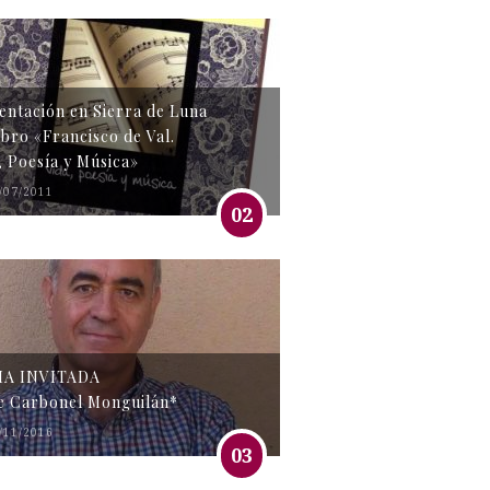
entación en Sierra de Luna
libro «Francisco de Val.
, Poesía y Música»
/07/2011
02
MA INVITADA
e Carbonel Monguilán*
/11/2016
03