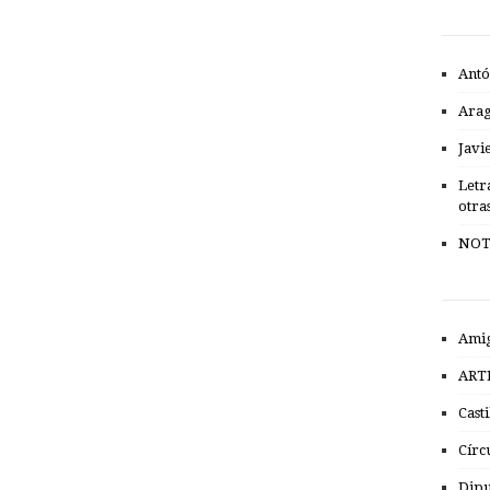
Antó
Ara
Javi
Letr
otra
NOT
Amig
ART
Cast
Círc
Dipu