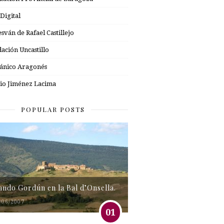
 Digital
esván de Rafael Castillejo
ación Uncastillo
nico Aragonés
io Jiménez Lacima
POPULAR POSTS
tando Gordún en la Bal d’Onsella.
/06/2007
01