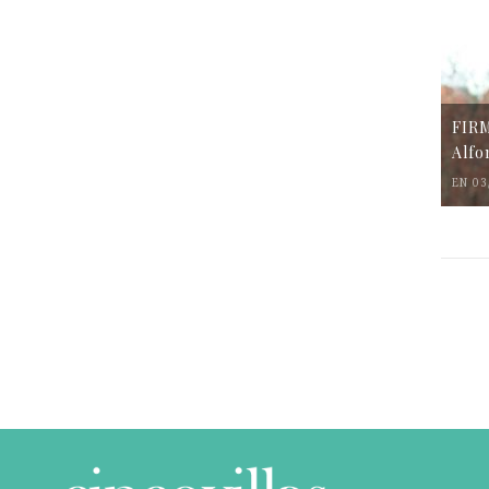
FIR
Alfo
EN 03