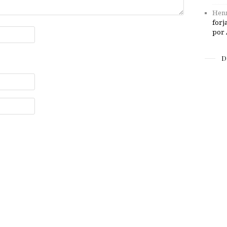
Henr
forj
por 
D