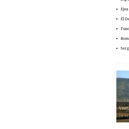
Ejea
El D
Fund
Romá
Serg
Visi
EN 19