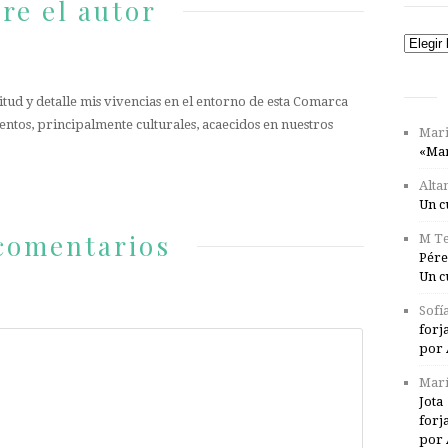
re el autor
Catego
tud y detalle mis vivencias en el entorno de esta Comarca
entos, principalmente culturales, acaecidos en nuestros
Mari
«Mar
Alta
Un c
comentarios
M Te
Pére
Un c
Sofí
forj
por 
Marí
Jota
forj
por 