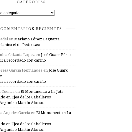
CATEGORÍAS
rías
COMENTARIOS RECIENTES
adel
en
Mariano López Laguarta
ianico el de Pedrosas»
mira Calzada Lopez
en
José Guarc Pérez
ura recordado con cariño
resa García Hernández
en
José Guarc
z
ura recordado con cariño
a Cuenca
en
El Monumento a La Jota
ado en Ejea de los Caballeros
Argimiro Martín Alonso.
a Ángeles García
en
El Monumento a La
ado en Ejea de los Caballeros
Argimiro Martín Alonso.