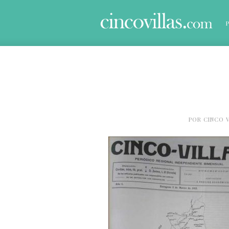
POR
CINCO V