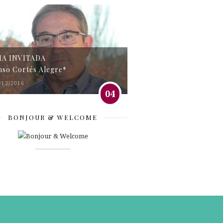
MA INVITADA
nso Cortés Alegre*
/12/2016
04
BONJOUR & WELCOME