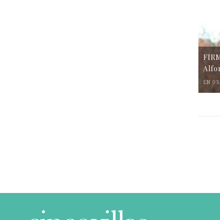
FIR
Alfo
EN 03