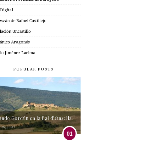
 Digital
esván de Rafael Castillejo
ación Uncastillo
nico Aragonés
io Jiménez Lacima
POPULAR POSTS
tando Gordún en la Bal d’Onsella.
/06/2007
01