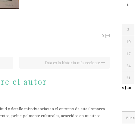
L
3
0
10
17
Esta es la historia más reciente
24
31
re el autor
« Jun
tud y detalle mis vivencias en el entorno de esta Comarca
entos, principalmente culturales, acaecidos en nuestros