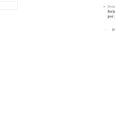
Henr
forj
por 
D