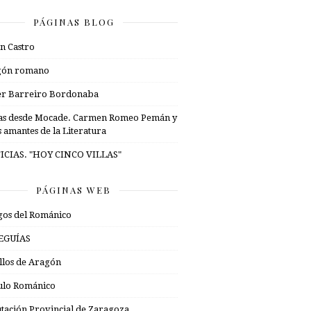
PÁGINAS BLOG
n Castro
gón romano
er Barreiro Bordonaba
as desde Mocade. Carmen Romeo Pemán y
s amantes de la Literatura
ICIAS. "HOY CINCO VILLAS"
PÁGINAS WEB
os del Románico
EGUÍAS
illos de Aragón
ulo Románico
tación Provincial de Zaragoza