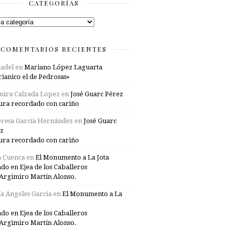
CATEGORÍAS
rías
COMENTARIOS RECIENTES
adel
en
Mariano López Laguarta
ianico el de Pedrosas»
mira Calzada Lopez
en
José Guarc Pérez
ura recordado con cariño
resa García Hernández
en
José Guarc
z
ura recordado con cariño
a Cuenca
en
El Monumento a La Jota
ado en Ejea de los Caballeros
Argimiro Martín Alonso.
a Ángeles García
en
El Monumento a La
ado en Ejea de los Caballeros
Argimiro Martín Alonso.