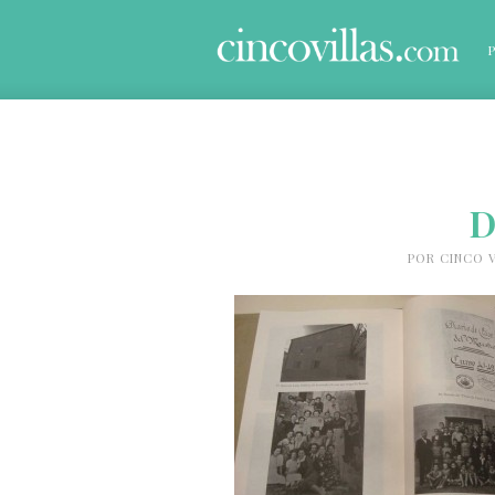
D
POR
CINCO V