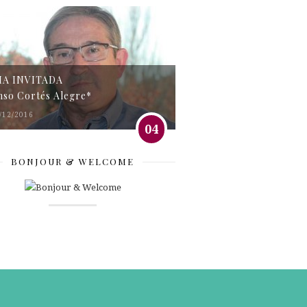
MA INVITADA
nso Cortés Alegre*
/12/2016
04
BONJOUR & WELCOME