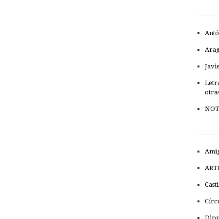
Antó
Ara
Javi
Letr
otra
NOT
Amig
ART
Cast
Círc
Dipu