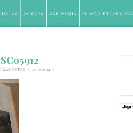
PUEBLOS
PAISAJES
CON POESÍA
EL AGUA EN LAS CINC
BLOG
SC05912
•
•
ILLAS EDITOR
11/06/2014
Archiv