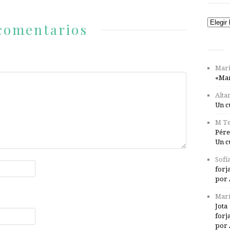
Catego
comentarios
Mari
«Mar
Alta
Un c
M Te
Pére
Un c
Sofí
forj
por 
Marí
Jota
forj
por 