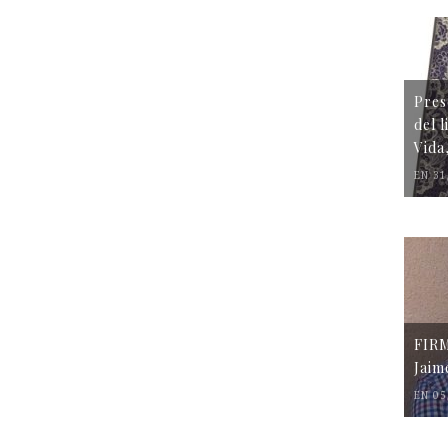
Pres
del 
Vida
EN 31
FIR
Jaim
EN 05