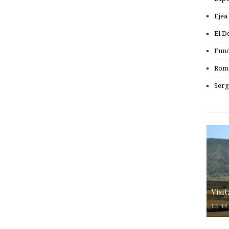
Ejea
El D
Fund
Romá
Serg
Visi
EN 19