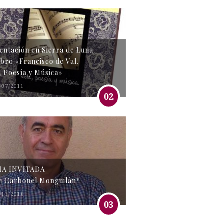
entación en Sierra de Luna
libro «Francisco de Val.
, Poesía y Música»
/07/2011
02
MA INVITADA
e Carbonel Monguilán*
/11/2016
03