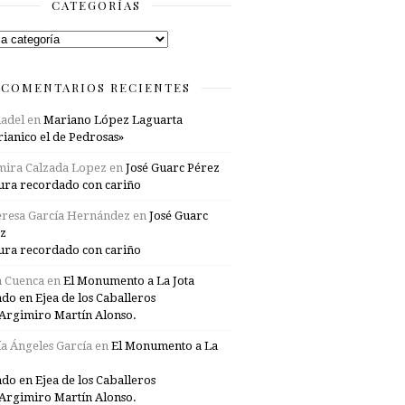
CATEGORÍAS
rías
COMENTARIOS RECIENTES
adel
en
Mariano López Laguarta
ianico el de Pedrosas»
mira Calzada Lopez
en
José Guarc Pérez
ura recordado con cariño
resa García Hernández
en
José Guarc
z
ura recordado con cariño
a Cuenca
en
El Monumento a La Jota
ado en Ejea de los Caballeros
Argimiro Martín Alonso.
a Ángeles García
en
El Monumento a La
ado en Ejea de los Caballeros
Argimiro Martín Alonso.