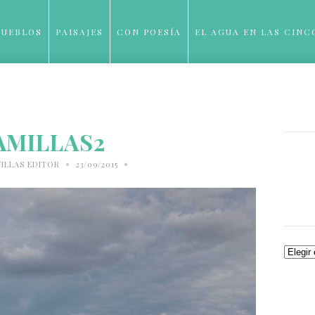
PUEBLOS
PAISAJES
CON POESÍA
EL AGUA EN LAS CINC
BLOG
AMILLAS2
•
•
ILLAS EDITOR
23/09/2015
Archiv