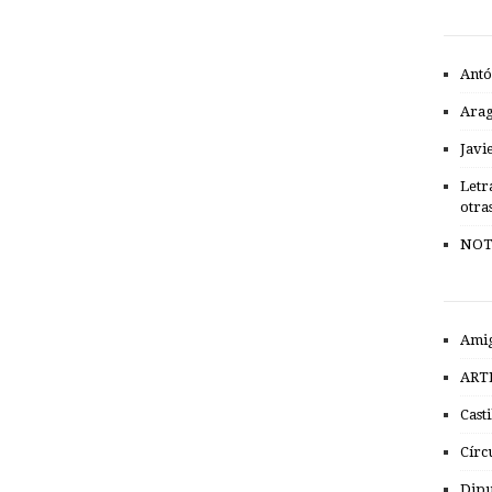
Antó
Ara
Javi
Letr
otra
NOT
Amig
ART
Cast
Círc
Dipu