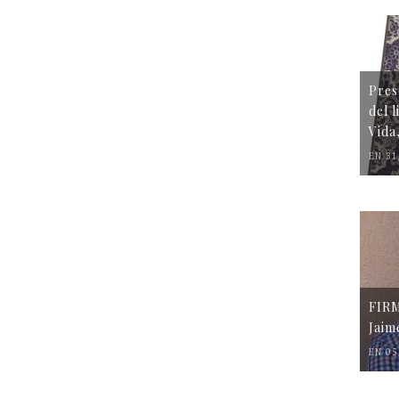
Pres
del 
Vida
EN 31
FIR
Jaim
EN 05