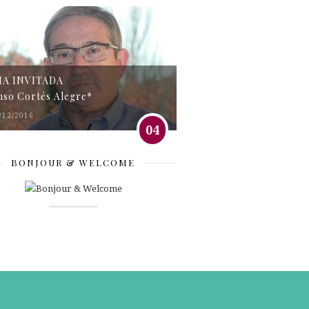
MA INVITADA
nso Cortés Alegre*
/12/2016
04
BONJOUR & WELCOME