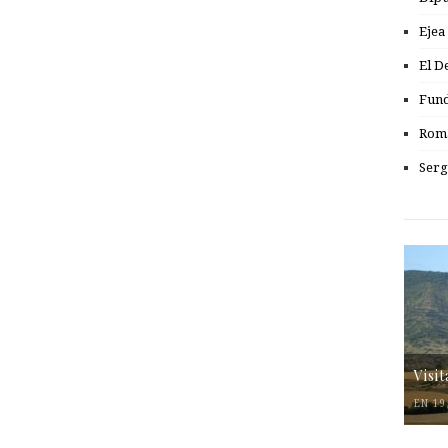
Ejea
El D
Fund
Romá
Serg
Visi
EN 19