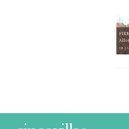
FIR
Alfo
EN 03