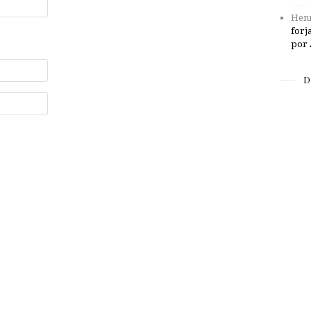
Henr
forj
por 
D