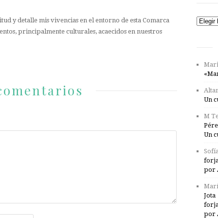
tud y detalle mis vivencias en el entorno de esta Comarca
Catego
entos, principalmente culturales, acaecidos en nuestros
Mari
«Mar
comentarios
Alta
Un c
M Te
Pére
Un c
Sofí
forj
por 
Marí
Jota
forj
por 