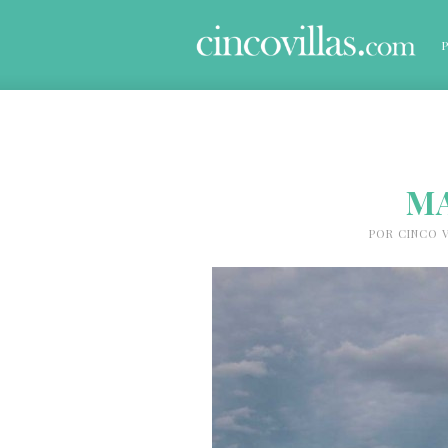
M
POR
CINCO V