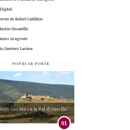
 Digital
esván de Rafael Castillejo
ación Uncastillo
nico Aragonés
io Jiménez Lacima
POPULAR POSTS
tando Gordún en la Bal d’Onsella.
/06/2007
01