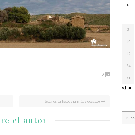
L
3
10
17
24
0
31
« Jun
Esta es la historia más reciente
re el autor