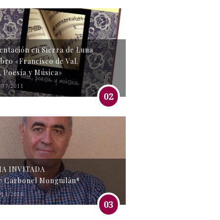
entación en Sierra de Luna
libro «Francisco de Val.
, Poesía y Música»
/07/2011
02
MA INVITADA
e Carbonel Monguilán*
/11/2016
03