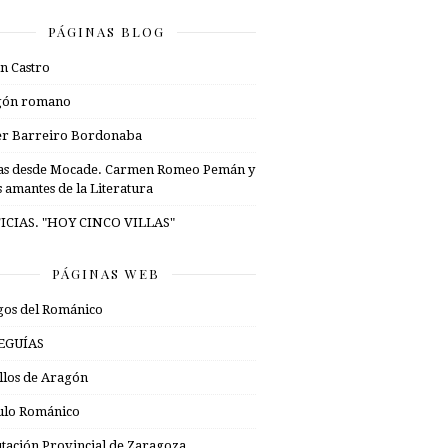
PÁGINAS BLOG
n Castro
gón romano
er Barreiro Bordonaba
as desde Mocade. Carmen Romeo Pemán y
s amantes de la Literatura
ICIAS. "HOY CINCO VILLAS"
PÁGINAS WEB
os del Románico
EGUÍAS
illos de Aragón
ulo Románico
tación Provincial de Zaragoza