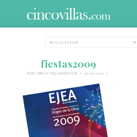
fiestas2009
•
•
POR
CINCO VILLAS EDITOR
20/06/2017