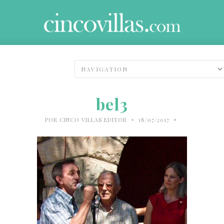
bel3
•
•
POR
CINCO VILLAS EDITOR
18/07/2017