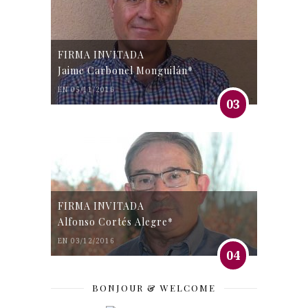
FIRMA INVITADA
Jaime Carbonel Monguilán*
EN 05/11/2016
03
FIRMA INVITADA
Alfonso Cortés Alegre*
EN 03/12/2016
04
BONJOUR & WELCOME