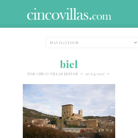
biel
•
•
POR
CINCO VILLAS EDITOR
30/04/2017