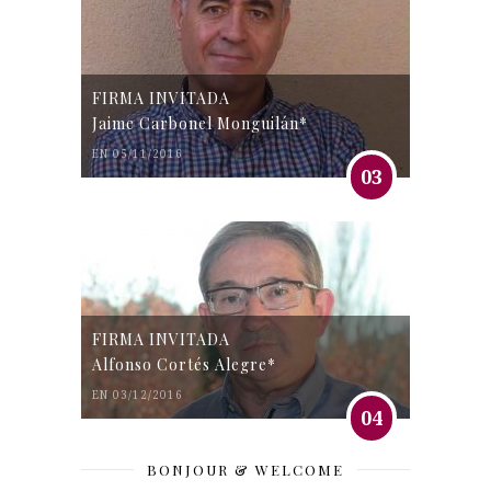
FIRMA INVITADA
Jaime Carbonel Monguilán*
EN 05/11/2016
03
FIRMA INVITADA
Alfonso Cortés Alegre*
EN 03/12/2016
04
BONJOUR & WELCOME