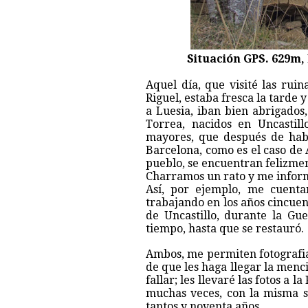
Situación GPS. 629m, 
Aquel día, que visité las ruin
Riguel, estaba fresca la tarde 
a Luesia, iban bien abrigados
Torrea, nacidos en Uncastill
mayores, que después de hab
Barcelona, como es el caso de 
pueblo, se encuentran felizmen
Charramos un rato y me inform
Así, por ejemplo, me cuent
trabajando en los años cincuen
de Uncastillo, durante la Gue
tiempo, hasta que se restauró.
Ambos, me permiten fotografiar
de que les haga llegar la menci
fallar; les llevaré las fotos a 
muchas veces, con la misma s
tantos y noventa años.