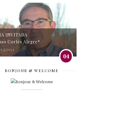
MA INVITADA
nso Cortés Alegre*
/12/2016
04
BONJOUR & WELCOME