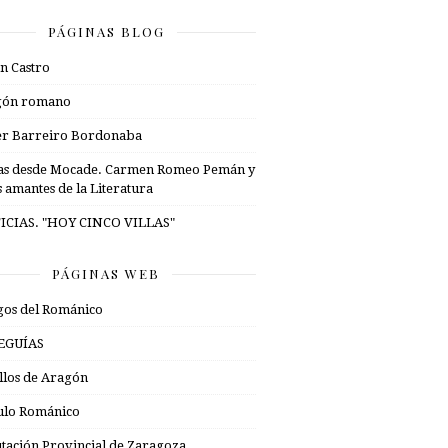
PÁGINAS BLOG
n Castro
gón romano
er Barreiro Bordonaba
as desde Mocade. Carmen Romeo Pemán y
s amantes de la Literatura
ICIAS. "HOY CINCO VILLAS"
PÁGINAS WEB
os del Románico
EGUÍAS
illos de Aragón
ulo Románico
tación Provincial de Zaragoza