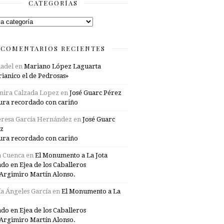
CATEGORÍAS
rías
COMENTARIOS RECIENTES
adel
en
Mariano López Laguarta
ianico el de Pedrosas»
mira Calzada Lopez
en
José Guarc Pérez
ura recordado con cariño
resa García Hernández
en
José Guarc
z
ura recordado con cariño
a Cuenca
en
El Monumento a La Jota
ado en Ejea de los Caballeros
Argimiro Martín Alonso.
a Ángeles García
en
El Monumento a La
ado en Ejea de los Caballeros
Argimiro Martín Alonso.