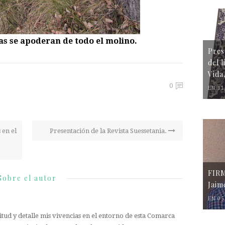
gas se apoderan de todo el molino.
Pres
del 
Vida
0
EN 31
 en el
Presentación de la Revista Suessetania.
FIR
Sobre el autor
Jaim
EN 05
tud y detalle mis vivencias en el entorno de esta Comarca