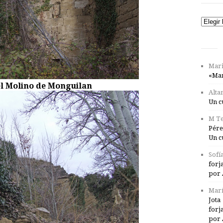
Catego
Mari
«Mar
el Molino de Monguilan
Alta
Un c
M Te
Pére
Un c
Sofí
forj
por 
Marí
Jota
forj
por 