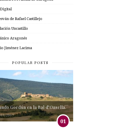
 Digital
esván de Rafael Castillejo
ación Uncastillo
nico Aragonés
io Jiménez Lacima
POPULAR POSTS
tando Gordún en la Bal d’Onsella.
/06/2007
01