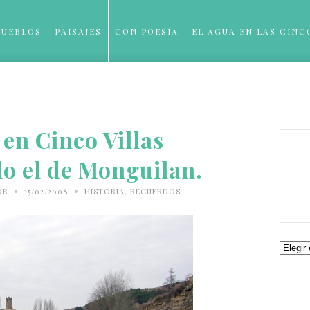
PUEBLOS
PAISAJES
CON POESÍA
EL AGUA EN LAS CINC
BLOG
en Cinco Villas
lo el de Monguilan.
•
•
OR
15/02/2008
HISTORIA
,
RECUERDOS
Archiv