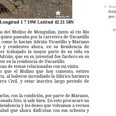
Henr
forj
por 
Longitud 1 7 19W Latitud 42 21 58N
.
D
as del Molino de Monguilan, junto al río Río
y quien paseaba por la carretera de Uncastillo
, como lo hacían Adrián Vicastillo y Mariano
o y residentes ahora, en su Residencia de
er trabajado la mayor parte de su vida en
Adrián, que en su juventud fue fardero en su
te en la residencia de Uncastillo.
an de temas relacionados con mi visita.
an que el Molino que hoy comento, estuvo
ta, al haberse incendiado la fábrica harinera
rra Civil, y estar inactiva largo periodo de
los, con la condición, por parte de Mariano,
onada foto, si sale bien. En esto procuraré no
la Residencia y les deseo que volvamos a vernos
alud que ahora disfrutan con sus ochenta y