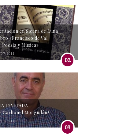
entación en Sierra de Luna
libro «Francisco de Val.
, Poesía y Música»
/07/2011
02
MA INVITADA
e Carbonel Monguilán*
/11/2016
03