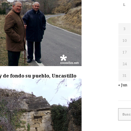
L
3
10
17
24
 de fondo su pueblo, Uncastillo
31
« Jun