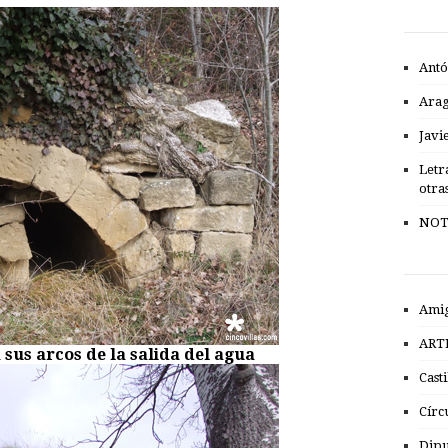
Antó
Ara
Javi
Letr
otra
NOT
Amig
ART
sus arcos de la salida del agua
Cast
Círc
Dipu