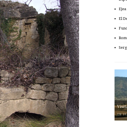
Ejea
El D
Fund
Romá
Serg
Visi
EN 19