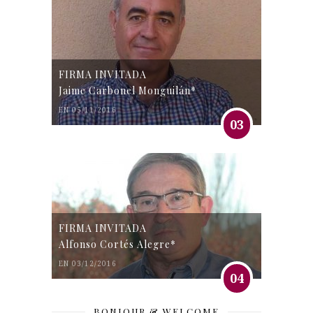
FIRMA INVITADA
Jaime Carbonel Monguilán*
EN 05/11/2016
03
FIRMA INVITADA
Alfonso Cortés Alegre*
EN 03/12/2016
04
BONJOUR & WELCOME