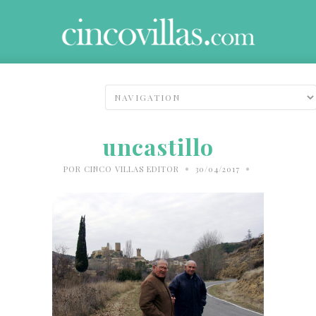
uncastillo
•
•
POR
CINCO VILLAS EDITOR
30/04/2017