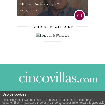
Alfonso Cortés Alegre*
EN 03/12/2016
04
BONJOUR & WELCOME
Uso de cookies
© 2014 CINCO VILLAS CONTIGO DESDE EL AÑO
Este sitio web utiliza cookies para que usted tenga la mejor experiencia de
2005.
POLÍTICA DE PRIVACIDAD
|
POLÍTICA DE
usuario. Si continúa navegando está dando su consentimiento para la aceptació
COOKIES