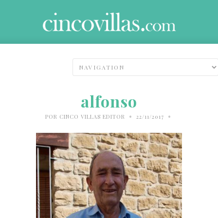
alfonso
•
•
POR
CINCO VILLAS EDITOR
22/11/2017