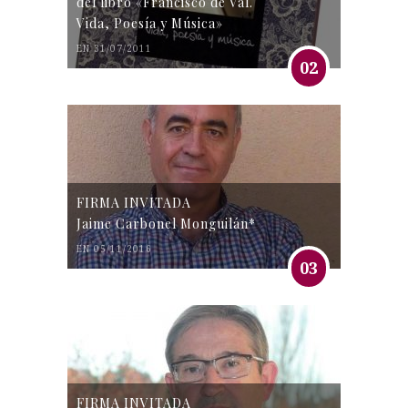
del libro «Francisco de Val.
Vida, Poesía y Música»
EN 31/07/2011
02
FIRMA INVITADA
Jaime Carbonel Monguilán*
EN 05/11/2016
03
FIRMA INVITADA