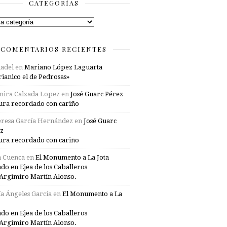
CATEGORÍAS
rías
COMENTARIOS RECIENTES
adel
en
Mariano López Laguarta
ianico el de Pedrosas»
mira Calzada Lopez
en
José Guarc Pérez
ura recordado con cariño
resa García Hernández
en
José Guarc
z
ura recordado con cariño
a Cuenca
en
El Monumento a La Jota
ado en Ejea de los Caballeros
Argimiro Martín Alonso.
a Ángeles García
en
El Monumento a La
ado en Ejea de los Caballeros
Argimiro Martín Alonso.