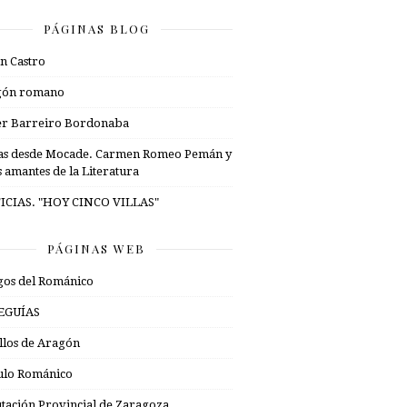
PÁGINAS BLOG
n Castro
gón romano
er Barreiro Bordonaba
as desde Mocade. Carmen Romeo Pemán y
s amantes de la Literatura
ICIAS. "HOY CINCO VILLAS"
PÁGINAS WEB
os del Románico
EGUÍAS
illos de Aragón
ulo Románico
tación Provincial de Zaragoza