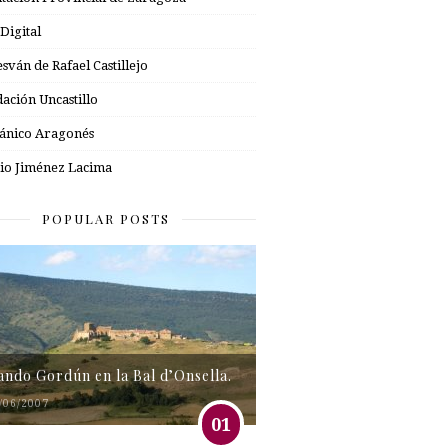
 Digital
esván de Rafael Castillejo
ación Uncastillo
nico Aragonés
io Jiménez Lacima
POPULAR POSTS
tando Gordún en la Bal d’Onsella.
/06/2007
01