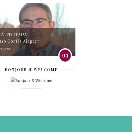
MA INVITADA
nso Cortés Alegre*
/12/2016
04
BONJOUR & WELCOME