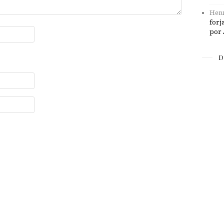
Henr
forj
por 
D