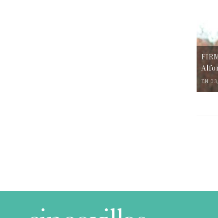
FIR
Alfo
EN 03