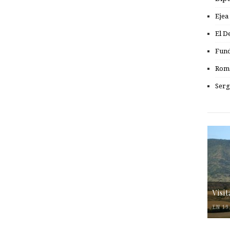
Ejea
El D
Fund
Romá
Serg
Visi
EN 19