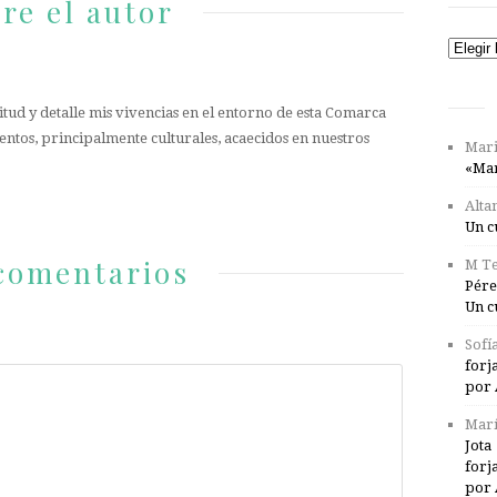
re el autor
Catego
tud y detalle mis vivencias en el entorno de esta Comarca
entos, principalmente culturales, acaecidos en nuestros
Mari
«Mar
Alta
Un c
comentarios
M Te
Pére
Un c
Sofí
forj
por 
Marí
Jota
forj
por 