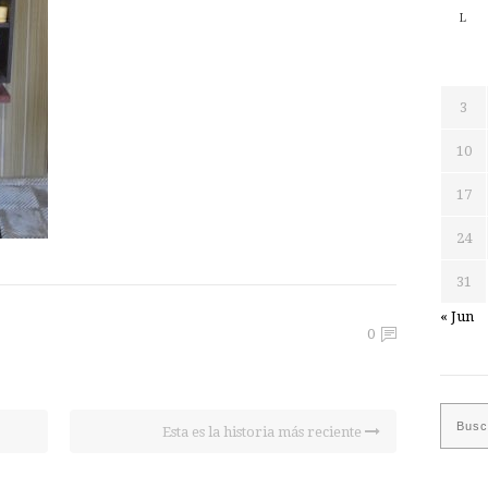
L
3
10
17
24
31
« Jun
0
Esta es la historia más reciente