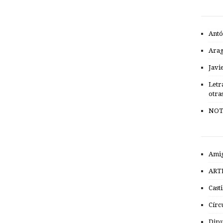
Antó
Ara
Javi
Letr
otra
NOT
Amig
ART
Cast
Círc
Dipu