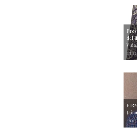
Pres
del 
Vida
EN 31
FIR
Jaim
EN 05