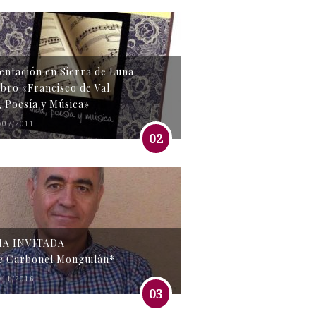
entación en Sierra de Luna
libro «Francisco de Val.
, Poesía y Música»
/07/2011
02
MA INVITADA
e Carbonel Monguilán*
/11/2016
03