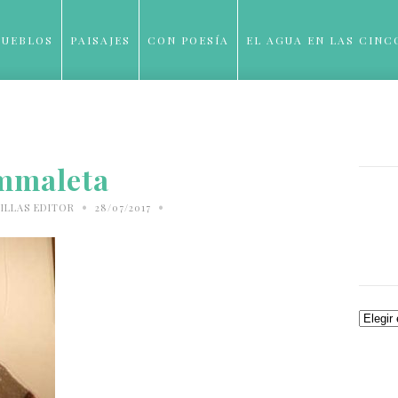
PUEBLOS
PAISAJES
CON POESÍA
EL AGUA EN LAS CINC
BLOG
mmaleta
•
•
ILLAS EDITOR
28/07/2017
Archiv