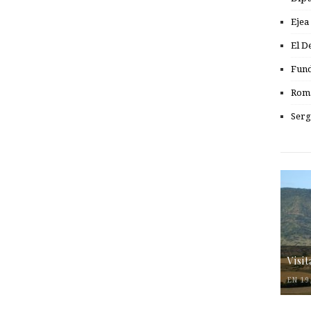
Ejea
El D
Fund
Romá
Serg
Visi
EN 19