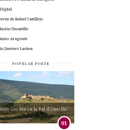
 Digital
esván de Rafael Castillejo
ación Uncastillo
nico Aragonés
io Jiménez Lacima
POPULAR POSTS
tando Gordún en la Bal d’Onsella.
/06/2007
01