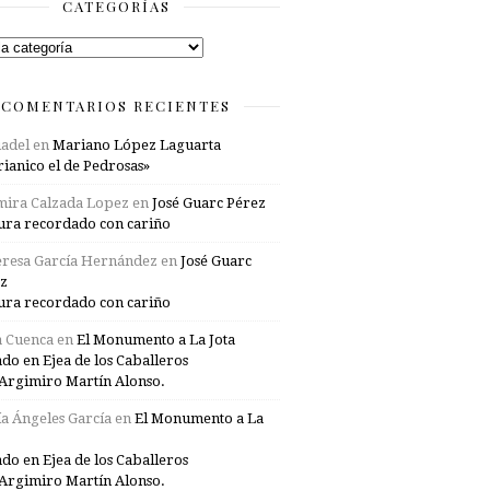
CATEGORÍAS
rías
COMENTARIOS RECIENTES
adel
en
Mariano López Laguarta
ianico el de Pedrosas»
mira Calzada Lopez
en
José Guarc Pérez
ura recordado con cariño
resa García Hernández
en
José Guarc
z
ura recordado con cariño
a Cuenca
en
El Monumento a La Jota
ado en Ejea de los Caballeros
Argimiro Martín Alonso.
a Ángeles García
en
El Monumento a La
ado en Ejea de los Caballeros
Argimiro Martín Alonso.