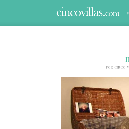
POR
CINCO V