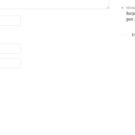
Henr
forj
por 
D