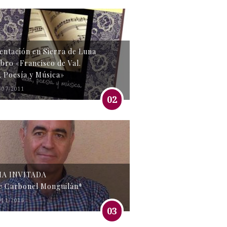
entación en Sierra de Luna
libro «Francisco de Val.
, Poesía y Música»
/07/2011
02
MA INVITADA
e Carbonel Monguilán*
/11/2016
03