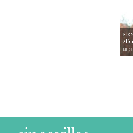
FIR
Alfo
EN 03