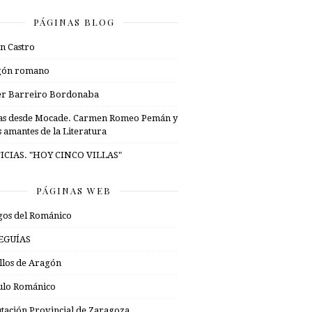
PÁGINAS BLOG
n Castro
gón romano
er Barreiro Bordonaba
as desde Mocade. Carmen Romeo Pemán y
s amantes de la Literatura
ICIAS. "HOY CINCO VILLAS"
PÁGINAS WEB
os del Románico
EGUÍAS
illos de Aragón
ulo Románico
tación Provincial de Zaragoza