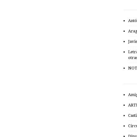
Antó
Ara
Javi
Letr
otra
NOT
Amig
ART
Cast
Círc
Dipu