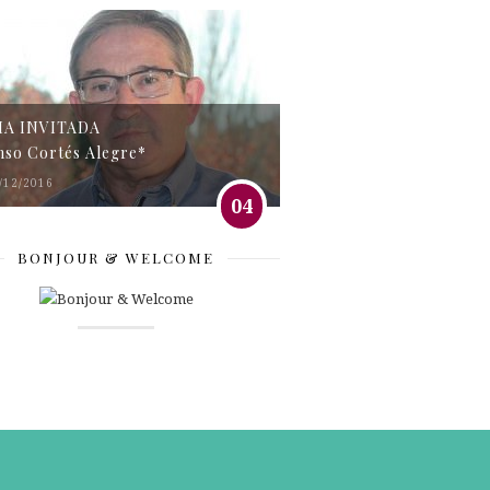
MA INVITADA
nso Cortés Alegre*
/12/2016
04
BONJOUR & WELCOME