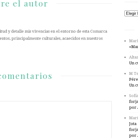
re el autor
Catego
tud y detalle mis vivencias en el entorno de esta Comarca
entos, principalmente culturales, acaecidos en nuestros
Mari
«Mar
Alta
Un c
comentarios
M Te
Pére
Un c
Sofí
forj
por 
Marí
Jota
forj
por 