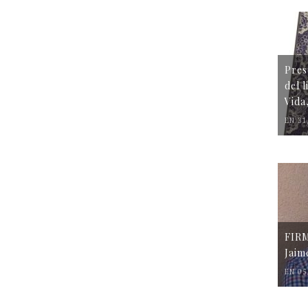
Pres
del 
Vida
EN 31
FIR
Jaim
EN 05