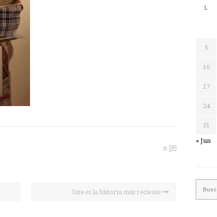
L
3
10
17
24
31
« Jun
0
Esta es la historia más reciente