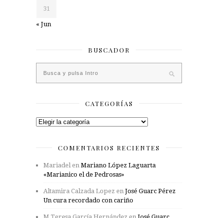
31
« Jun
BUSCADOR
CATEGORÍAS
Categorías
COMENTARIOS RECIENTES
Mariadel
en
Mariano López Laguarta
«Marianico el de Pedrosas»
Altamira Calzada Lopez
en
José Guarc Pérez
Un cura recordado con cariño
M Teresa García Hernández
en
José Guarc