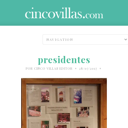
presidentes
•
•
POR
CINCO VILLAS EDITOR
28/07/2017