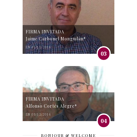
FIRMA INVITADA
Jaime Carbonel Monguilán*
EN 05/11/2016
03
FIRMA INVITADA
Alfonso Cortés Alegre*
EN 03/12/2016
04
BONJOUR & WELCOME