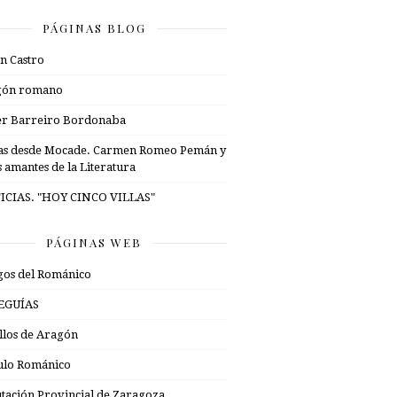
PÁGINAS BLOG
n Castro
gón romano
er Barreiro Bordonaba
as desde Mocade. Carmen Romeo Pemán y
s amantes de la Literatura
ICIAS. "HOY CINCO VILLAS"
PÁGINAS WEB
os del Románico
EGUÍAS
illos de Aragón
ulo Románico
tación Provincial de Zaragoza