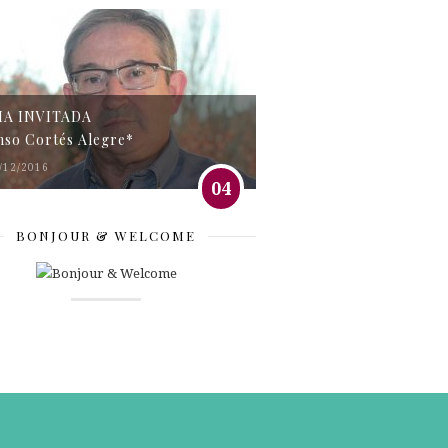
MA INVITADA
nso Cortés Alegre*
/12/2016
04
BONJOUR & WELCOME