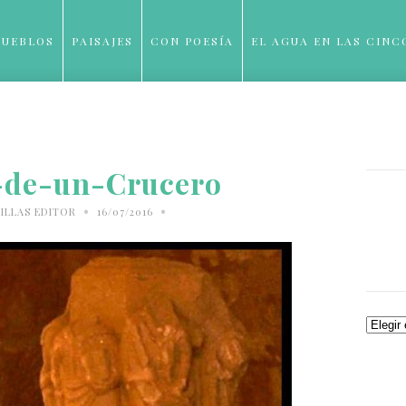
PUEBLOS
PAISAJES
CON POESÍA
EL AGUA EN LAS CINC
BLOG
-de-un-Crucero
•
•
ILLAS EDITOR
16/07/2016
Archiv