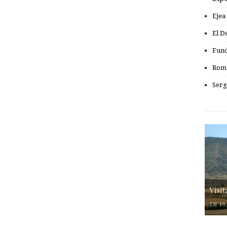
Ejea
El D
Fund
Romá
Serg
Visi
EN 19