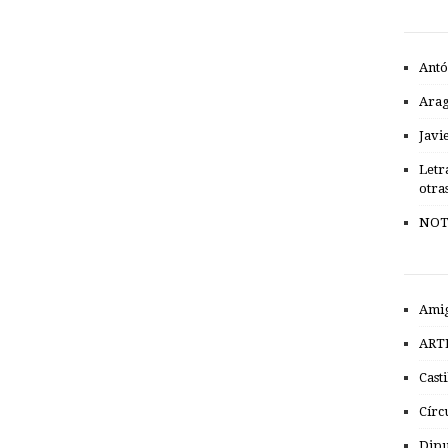
Antó
Ara
Javi
Letr
otra
NOT
Amig
ART
Cast
Círc
Dipu