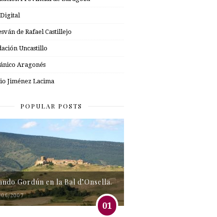
 Digital
esván de Rafael Castillejo
ación Uncastillo
nico Aragonés
io Jiménez Lacima
POPULAR POSTS
tando Gordún en la Bal d’Onsella.
/06/2007
01