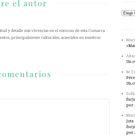
re el autor
Catego
tud y detalle mis vivencias en el entorno de esta Comarca
entos, principalmente culturales, acaecidos en nuestros
Mari
«Mar
Alta
Un c
comentarios
M Te
Pére
Un c
Sofí
forj
por 
Marí
Jota
forj
por 