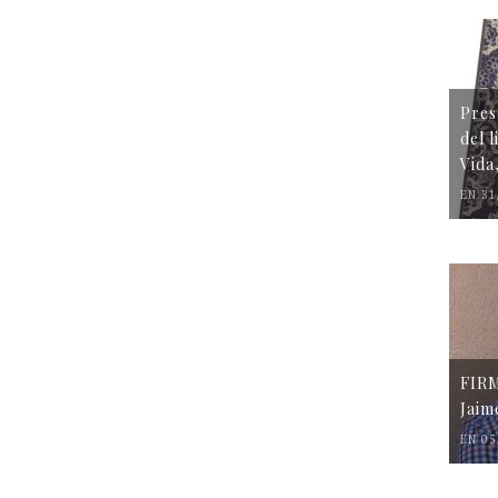
Pres
del 
Vida
EN 31
FIR
Jaim
EN 05