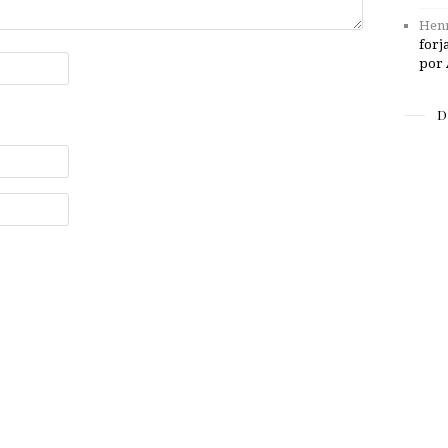
Henr
forj
por 
D