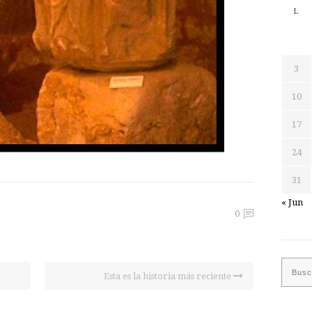
L
3
10
17
24
31
« Jun
0
Esta es la historia más reciente