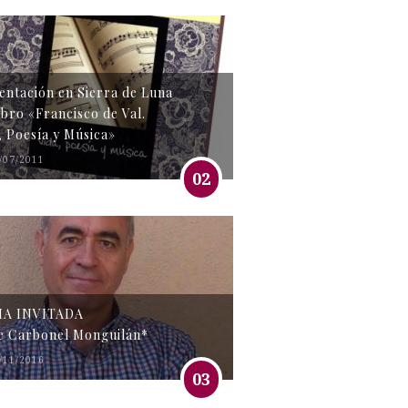
entación en Sierra de Luna
libro «Francisco de Val.
, Poesía y Música»
/07/2011
02
MA INVITADA
e Carbonel Monguilán*
/11/2016
03