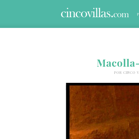
Macolla
POR
CINCO V