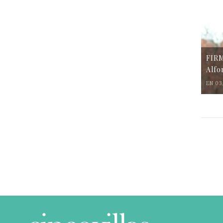
FIR
Alfo
EN 03