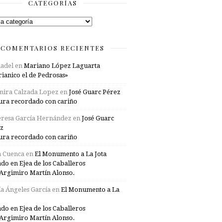
CATEGORÍAS
rías
COMENTARIOS RECIENTES
adel
en
Mariano López Laguarta
ianico el de Pedrosas»
mira Calzada Lopez
en
José Guarc Pérez
ura recordado con cariño
resa García Hernández
en
José Guarc
z
ura recordado con cariño
a Cuenca
en
El Monumento a La Jota
ado en Ejea de los Caballeros
Argimiro Martín Alonso.
a Ángeles García
en
El Monumento a La
ado en Ejea de los Caballeros
Argimiro Martín Alonso.