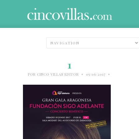
1
•
•
POR
CINCO VILLAS EDITOR
05/06/2017