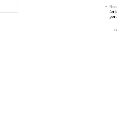
Henr
forj
por 
D