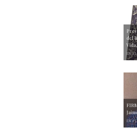
Pres
del 
Vida
EN 31
FIR
Jaim
EN 05