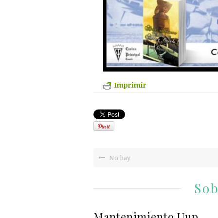
Imprimir
No hay
Sob
Mantenimiento Uup