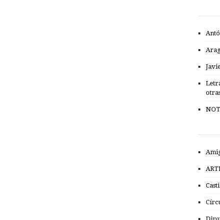
Antó
Ara
Javi
Letr
otra
NOT
Amig
ART
Cast
Círc
Dipu