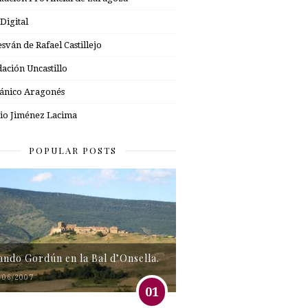
 Digital
esván de Rafael Castillejo
ación Uncastillo
nico Aragonés
io Jiménez Lacima
POPULAR POSTS
tando Gordún en la Bal d’Onsella.
/06/2007
01