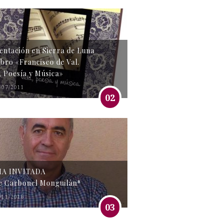
entación en Sierra de Luna
libro «Francisco de Val.
, Poesía y Música»
/07/2011
02
MA INVITADA
e Carbonel Monguilán*
/11/2016
03