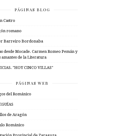
PÁGINAS BLOG
n Castro
gón romano
er Barreiro Bordonaba
as desde Mocade. Carmen Romeo Pemán y
s amantes de la Literatura
ICIAS. "HOY CINCO VILLAS"
PÁGINAS WEB
os del Románico
EGUÍAS
illos de Aragón
ulo Románico
tación Provincial de Zaragoza