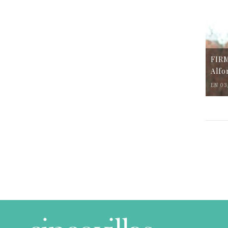
FIR
Alfo
EN 03