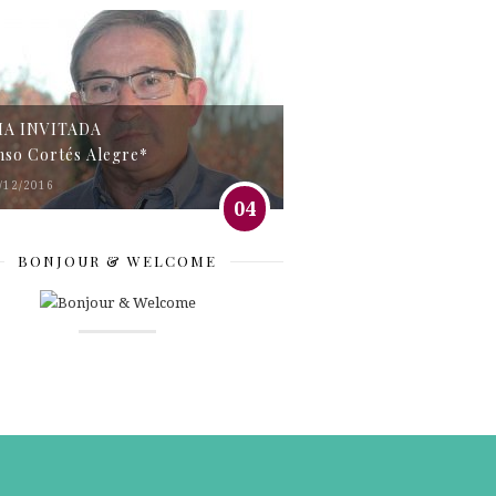
MA INVITADA
nso Cortés Alegre*
/12/2016
04
BONJOUR & WELCOME