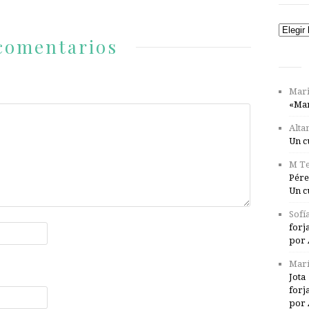
Catego
comentarios
Mari
«Mar
Alta
Un c
M Te
Pére
Un c
Sofí
forj
por 
Marí
Jota
forj
por 