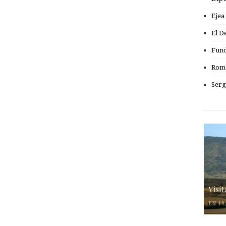
Ejea
El D
Fund
Romá
Serg
Visi
EN 19