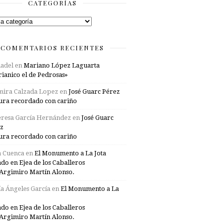
CATEGORÍAS
rías
COMENTARIOS RECIENTES
adel
en
Mariano López Laguarta
ianico el de Pedrosas»
mira Calzada Lopez
en
José Guarc Pérez
ura recordado con cariño
resa García Hernández
en
José Guarc
z
ura recordado con cariño
a Cuenca
en
El Monumento a La Jota
ado en Ejea de los Caballeros
Argimiro Martín Alonso.
a Ángeles García
en
El Monumento a La
ado en Ejea de los Caballeros
Argimiro Martín Alonso.