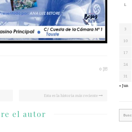
L
3
10
17
24
0
31
« Jun
Esta es la historia más reciente
re el autor