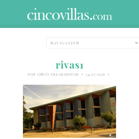
rivas1
•
•
POR
CINCO VILLAS EDITOR
14/07/2016