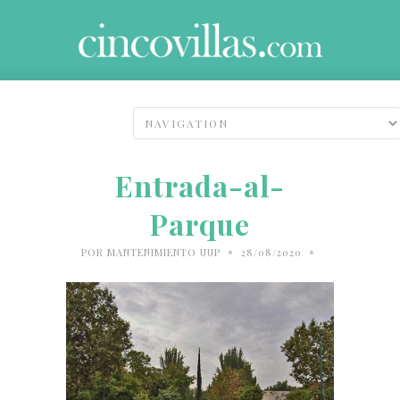
Entrada-al-
Parque
•
•
POR
MANTENIMIENTO UUP
28/08/2020