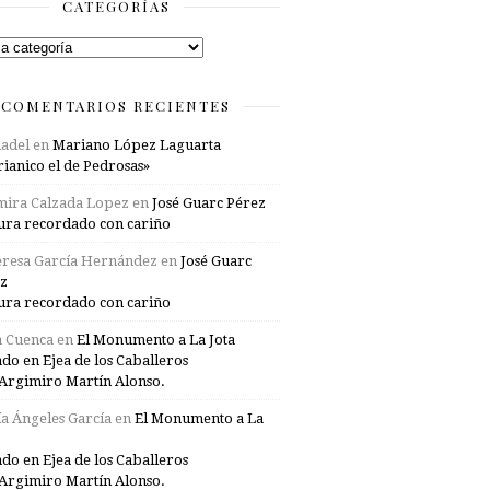
CATEGORÍAS
rías
COMENTARIOS RECIENTES
adel
en
Mariano López Laguarta
ianico el de Pedrosas»
mira Calzada Lopez
en
José Guarc Pérez
ura recordado con cariño
resa García Hernández
en
José Guarc
z
ura recordado con cariño
a Cuenca
en
El Monumento a La Jota
ado en Ejea de los Caballeros
Argimiro Martín Alonso.
a Ángeles García
en
El Monumento a La
ado en Ejea de los Caballeros
Argimiro Martín Alonso.