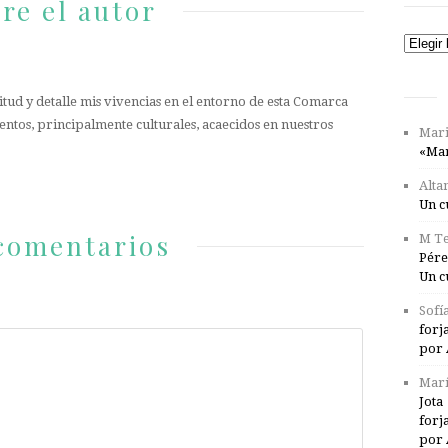
re el autor
Catego
tud y detalle mis vivencias en el entorno de esta Comarca
entos, principalmente culturales, acaecidos en nuestros
Mari
«Mar
Alta
Un c
comentarios
M Te
Pére
Un c
Sofí
forj
por 
Marí
Jota
forj
por 