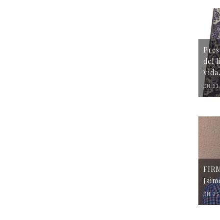
Pres
del 
Vida
EN 31
FIR
Jaim
EN 05