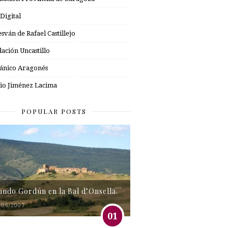
 Digital
esván de Rafael Castillejo
ación Uncastillo
nico Aragonés
io Jiménez Lacima
POPULAR POSTS
tando Gordún en la Bal d’Onsella.
/06/2007
01