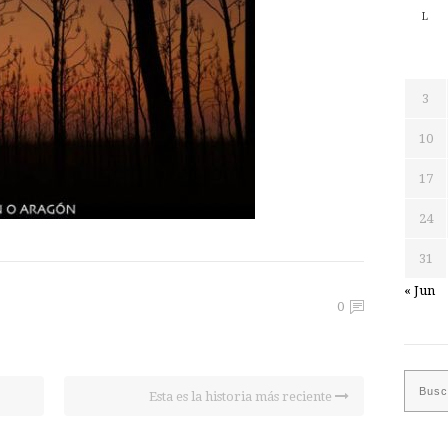
L
3
10
17
24
31
« Jun
0
Esta es la historia más reciente