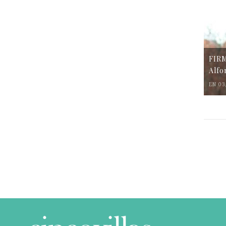
FIR
Alfo
EN 03