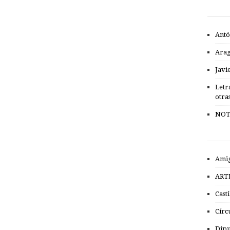
Antó
Ara
Javi
Letr
otra
NOT
Amig
ART
Cast
Círc
Dipu