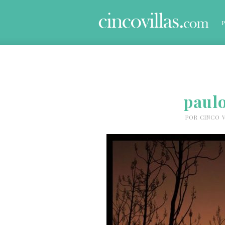
paul
POR
CINCO V