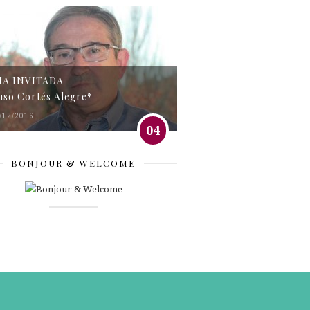
MA INVITADA
nso Cortés Alegre*
/12/2016
04
BONJOUR & WELCOME