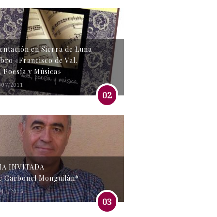
entación en Sierra de Luna
libro «Francisco de Val.
, Poesía y Música»
/07/2011
02
MA INVITADA
e Carbonel Monguilán*
/11/2016
03