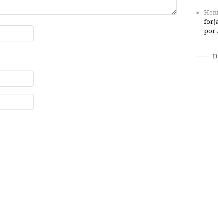
Henr
forj
por 
D