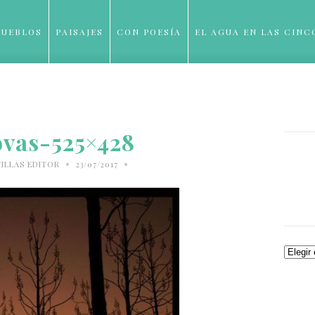
PUEBLOS
PAISAJES
CON POESÍA
EL AGUA EN LAS CINC
BLOG
ovas-525×428
•
•
ILLAS EDITOR
23/07/2017
Archiv