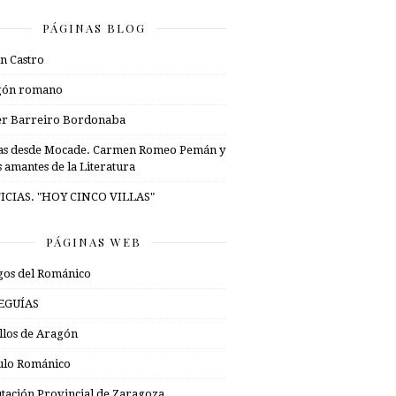
PÁGINAS BLOG
n Castro
gón romano
er Barreiro Bordonaba
as desde Mocade. Carmen Romeo Pemán y
s amantes de la Literatura
ICIAS. "HOY CINCO VILLAS"
PÁGINAS WEB
os del Románico
EGUÍAS
illos de Aragón
ulo Románico
tación Provincial de Zaragoza