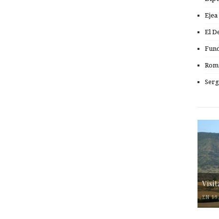
Ejea
El D
Fund
Romá
Serg
Visi
EN 19