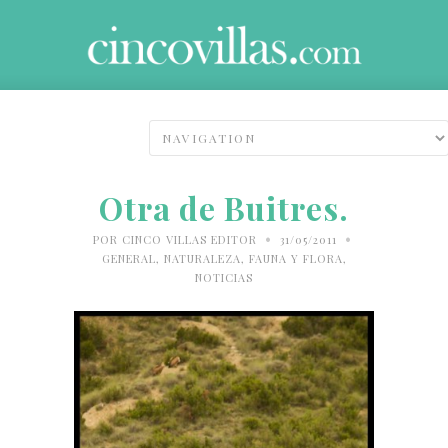
Otra de Buitres.
•
•
POR
CINCO VILLAS EDITOR
31/05/2011
GENERAL
,
NATURALEZA, FAUNA Y FLORA
,
NOTICIAS