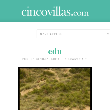
edu
•
•
POR
CINCO VILLAS EDITOR
21/09/2017