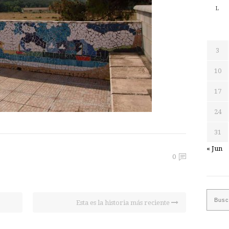
L
3
10
17
24
31
« Jun
0
Esta es la historia más reciente