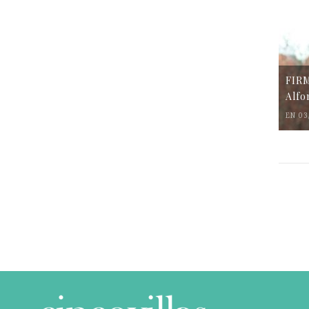
FIR
Alfo
EN 03