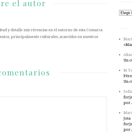
re el autor
Catego
tud y detalle mis vivencias en el entorno de esta Comarca
entos, principalmente culturales, acaecidos en nuestros
Mari
«Mar
Alta
Un c
comentarios
M Te
Pére
Un c
Sofí
forj
por 
Marí
Jota
forj
por 