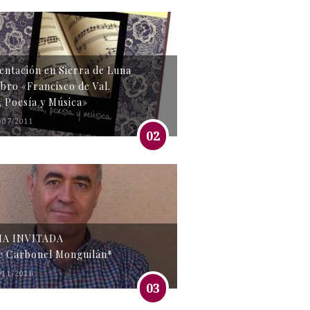
entación en Sierra de Luna
libro «Francisco de Val.
, Poesía y Música»
/07/2011
02
MA INVITADA
e Carbonel Monguilán*
/11/2016
03