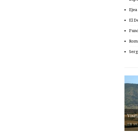
Ejea
El D
Fund
Romá
Serg
Visi
EN 19