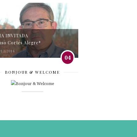
MA INVITADA
nso Cortés Alegre*
/12/2016
04
BONJOUR & WELCOME