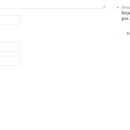
Henr
forj
por 
D