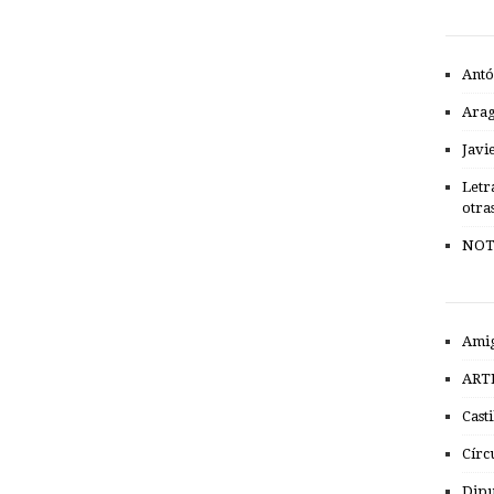
Antó
Ara
Javi
Letr
otra
NOT
Amig
ART
Cast
Círc
Dipu