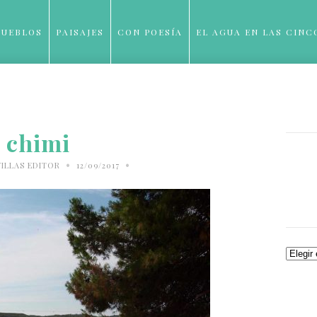
PUEBLOS
PAISAJES
CON POESÍA
EL AGUA EN LAS CINC
BLOG
chimi
•
•
ILLAS EDITOR
12/09/2017
Archiv