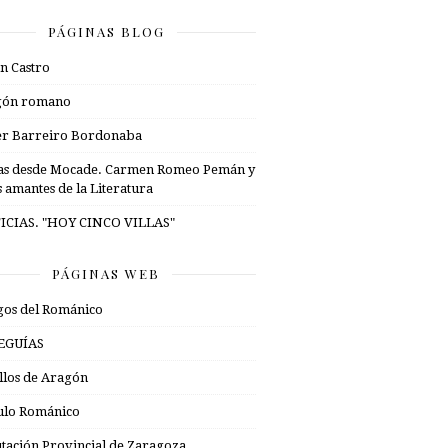
PÁGINAS BLOG
n Castro
gón romano
er Barreiro Bordonaba
as desde Mocade. Carmen Romeo Pemán y
s amantes de la Literatura
ICIAS. "HOY CINCO VILLAS"
PÁGINAS WEB
os del Románico
EGUÍAS
illos de Aragón
ulo Románico
tación Provincial de Zaragoza