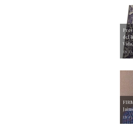
Pres
del 
Vida
EN 31
FIR
Jaim
EN 05