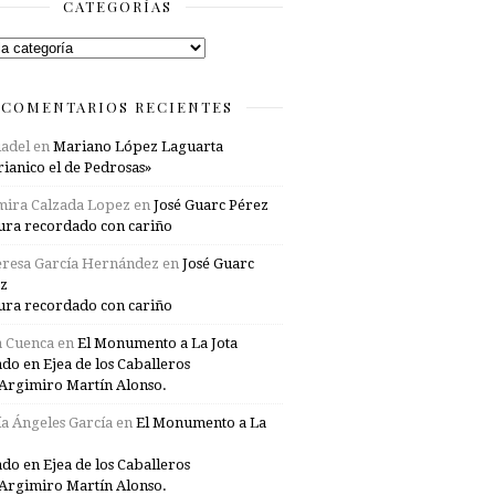
CATEGORÍAS
rías
COMENTARIOS RECIENTES
adel
en
Mariano López Laguarta
ianico el de Pedrosas»
mira Calzada Lopez
en
José Guarc Pérez
ura recordado con cariño
resa García Hernández
en
José Guarc
z
ura recordado con cariño
a Cuenca
en
El Monumento a La Jota
ado en Ejea de los Caballeros
Argimiro Martín Alonso.
a Ángeles García
en
El Monumento a La
ado en Ejea de los Caballeros
Argimiro Martín Alonso.