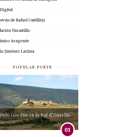
 Digital
esván de Rafael Castillejo
ación Uncastillo
nico Aragonés
io Jiménez Lacima
POPULAR POSTS
tando Gordún en la Bal d’Onsella.
/06/2007
01