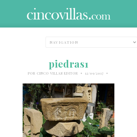
piedras1
•
•
POR
CINCO VILLAS EDITOR
12/09/2017