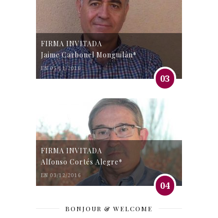
FIRMA INVITADA
Jaime Carbonel Monguilán*
EN 05/11/2016
03
FIRMA INVITADA
Alfonso Cortés Alegre*
EN 03/12/2016
04
BONJOUR & WELCOME