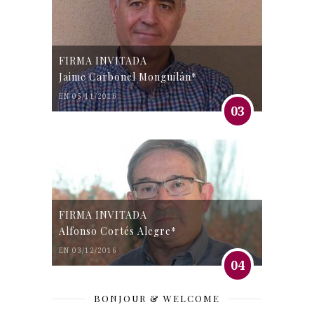
FIRMA INVITADA
Jaime Carbonel Monguilán*
EN 05/11/2016
03
FIRMA INVITADA
Alfonso Cortés Alegre*
EN 03/12/2016
04
BONJOUR & WELCOME