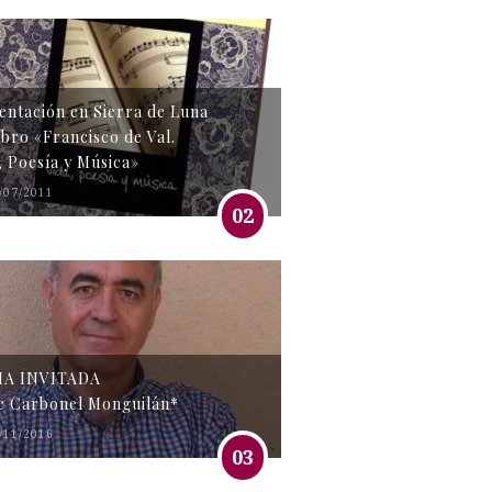
entación en Sierra de Luna
libro «Francisco de Val.
, Poesía y Música»
/07/2011
02
MA INVITADA
e Carbonel Monguilán*
/11/2016
03