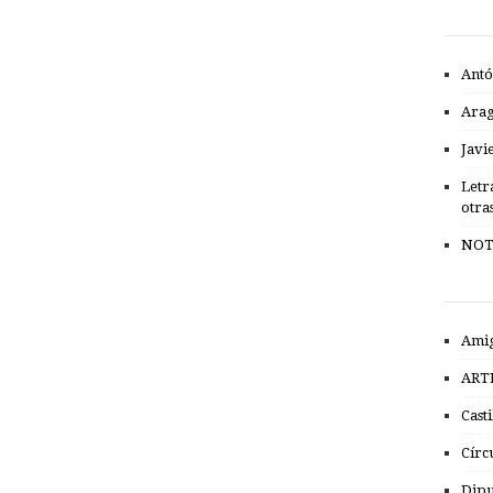
Antó
Ara
Javi
Letr
otra
NOT
Amig
ART
Cast
Círc
Dipu