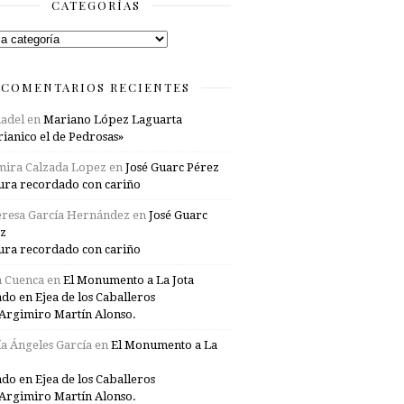
CATEGORÍAS
rías
COMENTARIOS RECIENTES
adel
en
Mariano López Laguarta
ianico el de Pedrosas»
mira Calzada Lopez
en
José Guarc Pérez
ura recordado con cariño
resa García Hernández
en
José Guarc
z
ura recordado con cariño
a Cuenca
en
El Monumento a La Jota
ado en Ejea de los Caballeros
Argimiro Martín Alonso.
a Ángeles García
en
El Monumento a La
ado en Ejea de los Caballeros
Argimiro Martín Alonso.