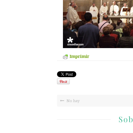
Imprimir
No hay
Sob