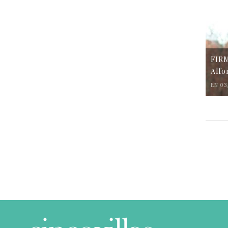
FIR
Alfo
EN 03