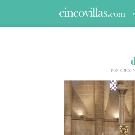
POR
CINCO V