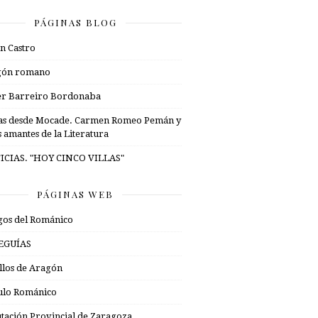
PÁGINAS BLOG
n Castro
gón romano
er Barreiro Bordonaba
as desde Mocade. Carmen Romeo Pemán y
s amantes de la Literatura
ICIAS. "HOY CINCO VILLAS"
PÁGINAS WEB
os del Románico
EGUÍAS
illos de Aragón
ulo Románico
tación Provincial de Zaragoza