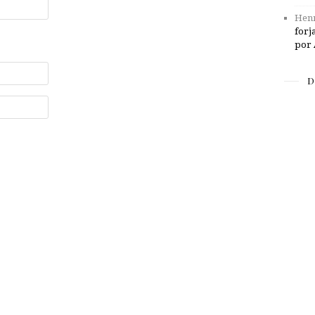
Henr
forj
por 
D