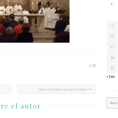
L
3
10
17
24
0
31
« Jun
Esta es la historia más reciente
re el autor