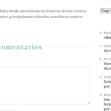
Catego
tud y detalle mis vivencias en el entorno de esta Comarca
entos, principalmente culturales, acaecidos en nuestros
Mari
«Mar
comentarios
Alta
Un c
M Te
Pére
Un c
Sofí
forj
por 
Marí
Jota
forj
por 