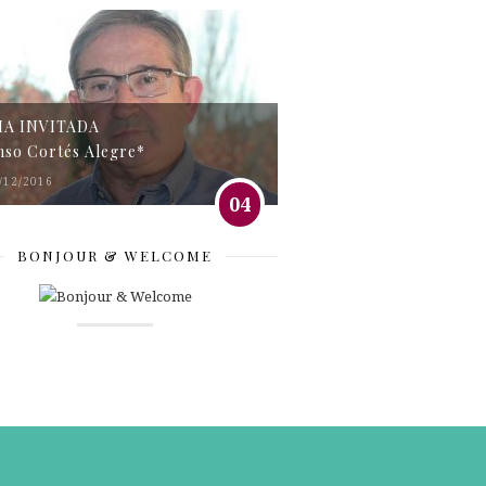
MA INVITADA
nso Cortés Alegre*
/12/2016
04
BONJOUR & WELCOME