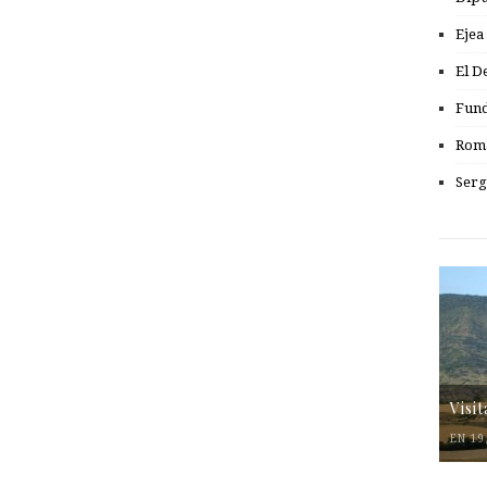
Ejea
El D
Fund
Romá
Serg
Visi
EN 19