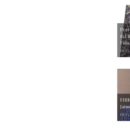
Pres
del 
Vida
EN 31
FIR
Jaim
EN 05