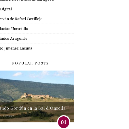
 Digital
esván de Rafael Castillejo
ación Uncastillo
nico Aragonés
io Jiménez Lacima
POPULAR POSTS
tando Gordún en la Bal d’Onsella.
/06/2007
01