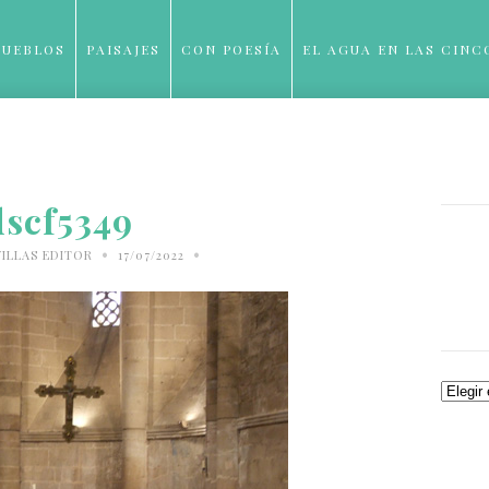
PUEBLOS
PAISAJES
CON POESÍA
EL AGUA EN LAS CINC
BLOG
dscf5349
•
•
ILLAS EDITOR
17/07/2022
Archiv