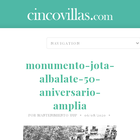
monumento-jota-
albalate-50-
aniversario-
amplia
•
•
POR
MANTENIMIENTO UUP
06/08/2020