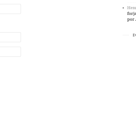
Henr
forj
por 
D