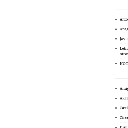
Antó
Ara
Javi
Letr
otra
NOT
Amig
ART
Cast
Círc
Dipu