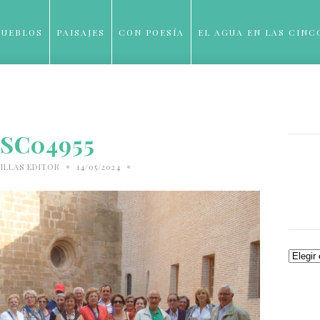
PUEBLOS
PAISAJES
CON POESÍA
EL AGUA EN LAS CINC
BLOG
SC04955
•
•
ILLAS EDITOR
14/05/2024
Archiv