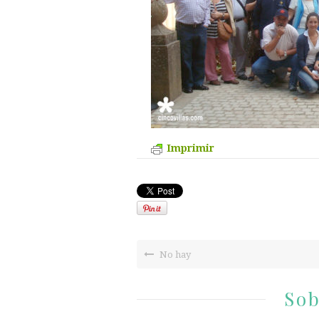
Imprimir
No hay
Sob