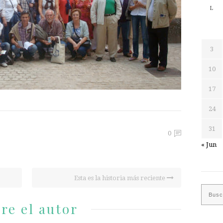
L
3
10
17
24
31
0
« Jun
Esta es la historia más reciente
re el autor