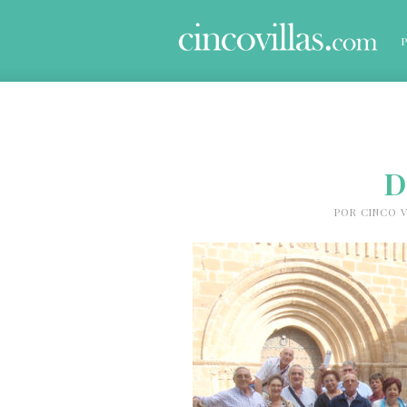
D
POR
CINCO V