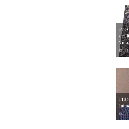
Pres
del 
Vida
EN 31
FIR
Jaim
EN 05