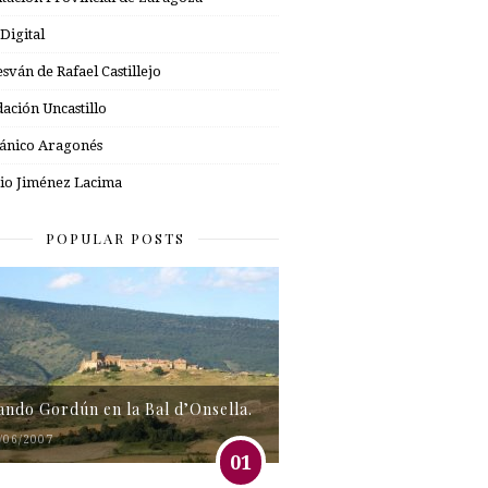
 Digital
esván de Rafael Castillejo
ación Uncastillo
nico Aragonés
io Jiménez Lacima
POPULAR POSTS
tando Gordún en la Bal d’Onsella.
/06/2007
01