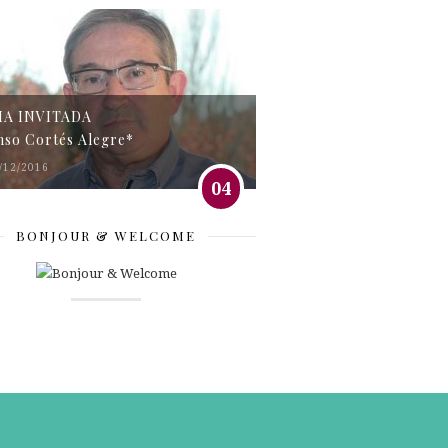
MA INVITADA
nso Cortés Alegre*
/12/2016
04
BONJOUR & WELCOME