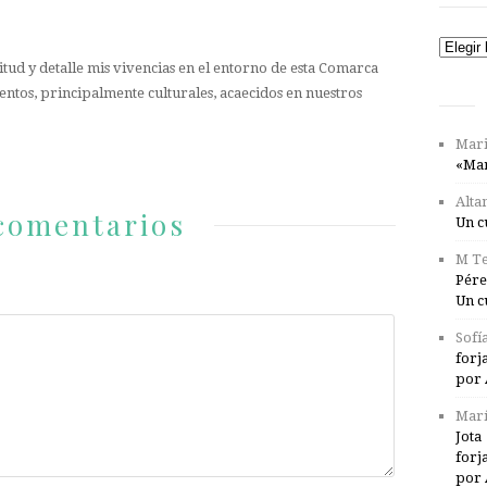
Catego
tud y detalle mis vivencias en el entorno de esta Comarca
entos, principalmente culturales, acaecidos en nuestros
Mari
«Mar
Alta
comentarios
Un c
M Te
Pére
Un c
Sofí
forj
por 
Marí
Jota
forj
por 