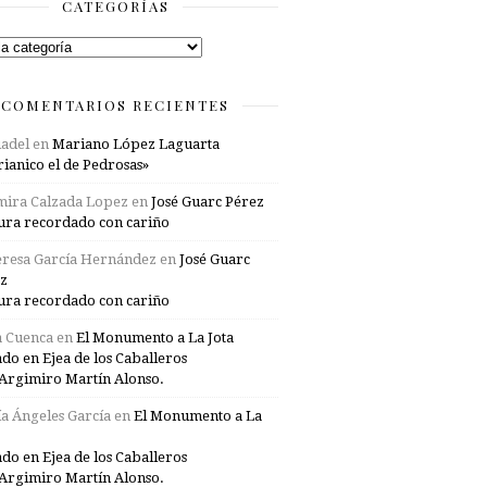
CATEGORÍAS
rías
COMENTARIOS RECIENTES
adel
en
Mariano López Laguarta
ianico el de Pedrosas»
mira Calzada Lopez
en
José Guarc Pérez
ura recordado con cariño
resa García Hernández
en
José Guarc
z
ura recordado con cariño
a Cuenca
en
El Monumento a La Jota
ado en Ejea de los Caballeros
Argimiro Martín Alonso.
a Ángeles García
en
El Monumento a La
ado en Ejea de los Caballeros
Argimiro Martín Alonso.