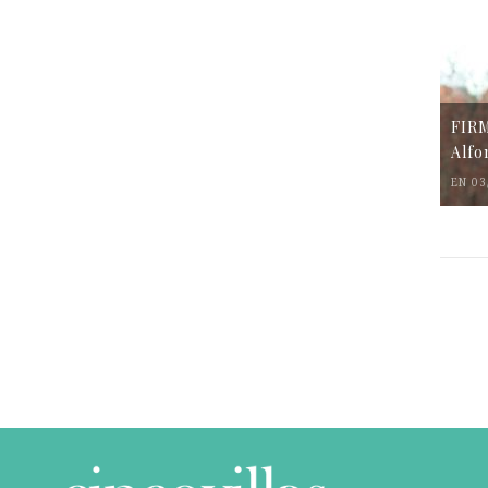
FIR
Alfo
EN 03