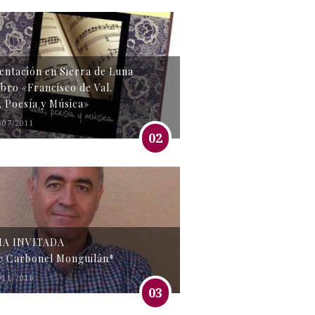
entación en Sierra de Luna
libro «Francisco de Val.
, Poesía y Música»
/07/2011
02
MA INVITADA
e Carbonel Monguilán*
/11/2016
03