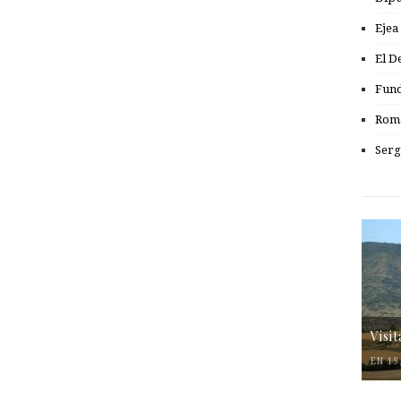
Ejea
El D
Fund
Romá
Serg
Visi
EN 19