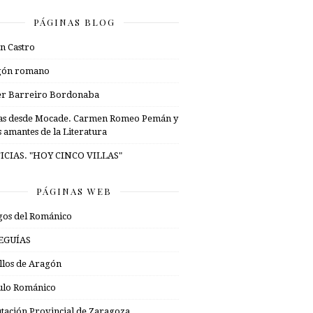
PÁGINAS BLOG
n Castro
gón romano
er Barreiro Bordonaba
as desde Mocade. Carmen Romeo Pemán y
s amantes de la Literatura
ICIAS. "HOY CINCO VILLAS"
PÁGINAS WEB
os del Románico
EGUÍAS
illos de Aragón
ulo Románico
tación Provincial de Zaragoza