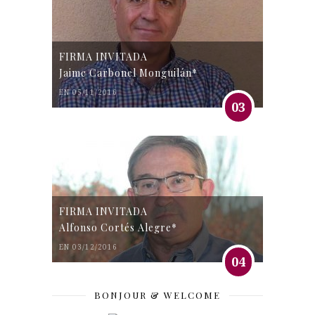
FIRMA INVITADA
Jaime Carbonel Monguilán*
EN 05/11/2016
03
FIRMA INVITADA
Alfonso Cortés Alegre*
EN 03/12/2016
04
BONJOUR & WELCOME