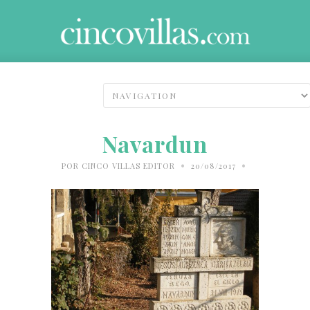
Navardun
•
•
POR
CINCO VILLAS EDITOR
20/08/2017