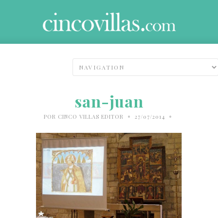
san-juan
•
•
POR
CINCO VILLAS EDITOR
27/07/2014