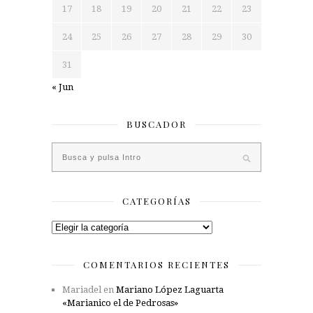
17
18
19
20
21
22
23
24
25
26
27
28
29
30
31
« Jun
BUSCADOR
CATEGORÍAS
Categorías
COMENTARIOS RECIENTES
Mariadel
en
Mariano López Laguarta
«Marianico el de Pedrosas»