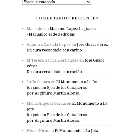
Categorías
COMENTARIOS RECIENTES
Mariadel
en
Mariano López Laguarta
«Marianico el de Pedrosas»
Altamira Calzada Lopez
en
José Guarc Pérez
Un cura recordado con cariño
M Teresa García Hernández
en
José Guarc
Pérez
Un cura recordado con cariño
Sofía Cuenca
en
El Monumento a La Jota
forjado en Ejea de los Caballeros
por Argimiro Martín Alonso.
María Ángeles García
en
El Monumento a La
Jota
forjado en Ejea de los Caballeros
por Argimiro Martín Alonso.
Henri Nicas
en
El Monumento a La Jota