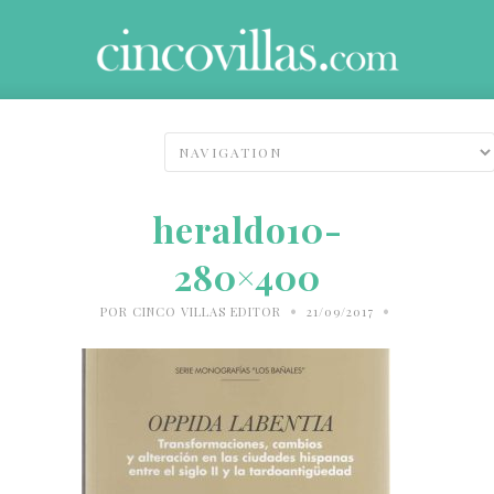
heraldo10-
280×400
•
•
POR
CINCO VILLAS EDITOR
21/09/2017