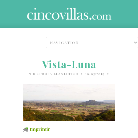
Vista-Luna
•
•
POR
CINCO VILLAS EDITOR
10/03/2019
Imprimir