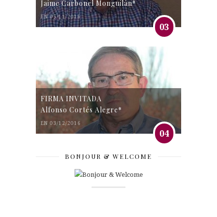
Jaime Carbonel Monguilán*
EN 05/11/2016
03
FIRMA INVITADA
Alfonso Cortés Alegre*
EN 03/12/2016
04
BONJOUR & WELCOME