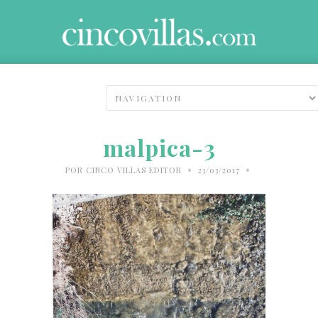
malpica-3
•
•
POR
CINCO VILLAS EDITOR
23/03/2017