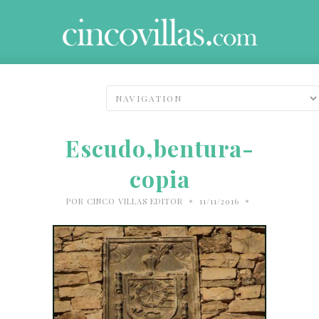
Escudo,bentura-
copia
•
•
POR
CINCO VILLAS EDITOR
11/11/2016