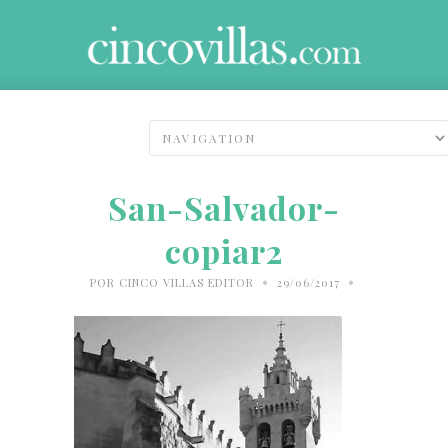
San-Salvador-
copiar2
•
•
POR
CINCO VILLAS EDITOR
29/06/2017