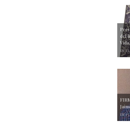
Pres
del 
Vida
EN 31
FIR
Jaim
EN 05