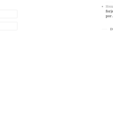
Henr
forj
por 
D