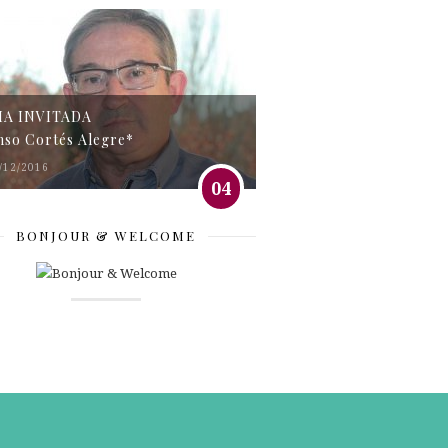
MA INVITADA
nso Cortés Alegre*
/12/2016
04
BONJOUR & WELCOME