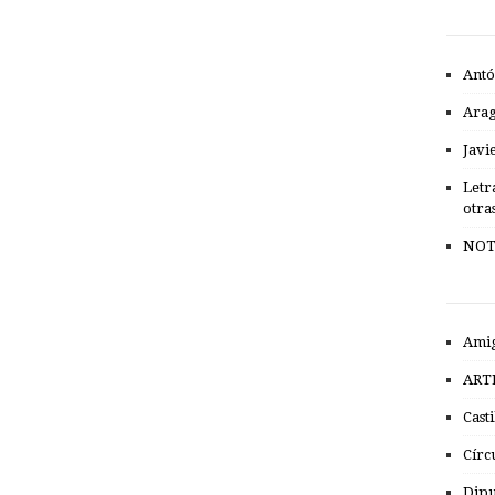
Antó
Ara
Javi
Letr
otra
NOT
Amig
ART
Cast
Círc
Dipu