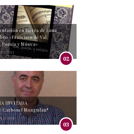
entación en Sierra de Luna
libro «Francisco de Val.
, Poesía y Música»
/07/2011
02
MA INVITADA
e Carbonel Monguilán*
/11/2016
03