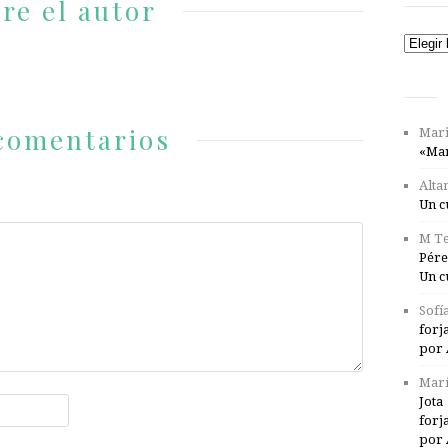
re el autor
Catego
comentarios
Mari
«Mar
Alta
Un c
M Te
Pére
Un c
Sofí
forj
por 
Marí
Jota
forj
por 