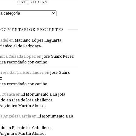
CATEGORÍAS
rías
COMENTARIOS RECIENTES
adel
en
Mariano López Laguarta
ianico el de Pedrosas»
mira Calzada Lopez
en
José Guarc Pérez
ura recordado con cariño
resa García Hernández
en
José Guarc
z
ura recordado con cariño
a Cuenca
en
El Monumento a La Jota
ado en Ejea de los Caballeros
Argimiro Martín Alonso.
a Ángeles García
en
El Monumento a La
ado en Ejea de los Caballeros
Argimiro Martín Alonso.