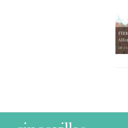
FIR
Alfo
EN 03