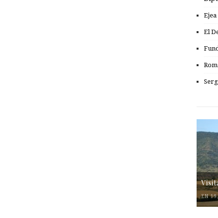
Ejea
El D
Fund
Romá
Serg
Visi
EN 19