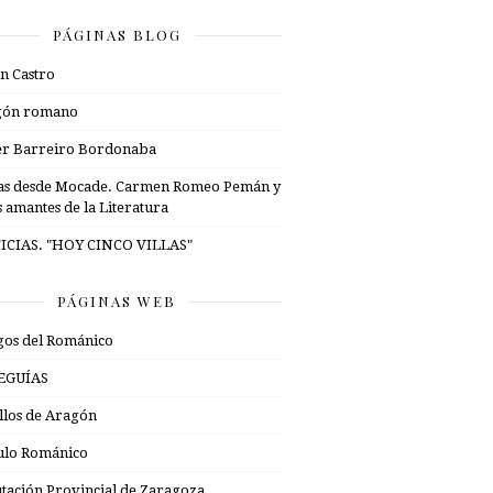
PÁGINAS BLOG
n Castro
gón romano
er Barreiro Bordonaba
as desde Mocade. Carmen Romeo Pemán y
s amantes de la Literatura
ICIAS. "HOY CINCO VILLAS"
PÁGINAS WEB
os del Románico
EGUÍAS
illos de Aragón
ulo Románico
tación Provincial de Zaragoza