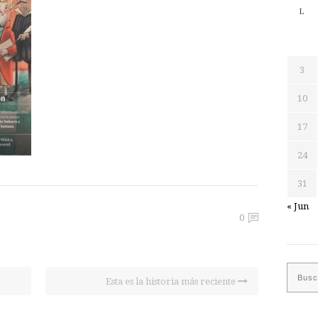
L
3
10
17
24
31
« Jun
0
Esta es la historia más reciente