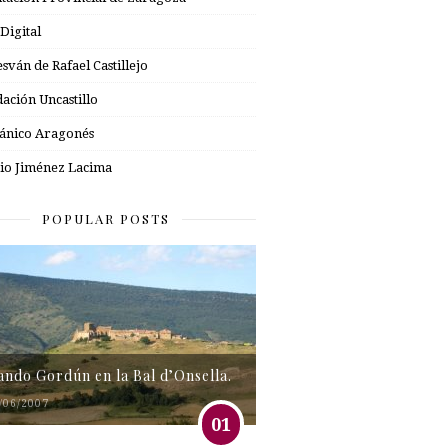
 Digital
esván de Rafael Castillejo
ación Uncastillo
nico Aragonés
io Jiménez Lacima
POPULAR POSTS
tando Gordún en la Bal d’Onsella.
/06/2007
01