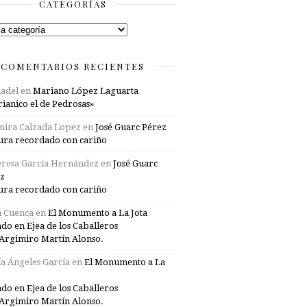
CATEGORÍAS
rías
COMENTARIOS RECIENTES
adel
en
Mariano López Laguarta
ianico el de Pedrosas»
mira Calzada Lopez
en
José Guarc Pérez
ura recordado con cariño
resa García Hernández
en
José Guarc
z
ura recordado con cariño
a Cuenca
en
El Monumento a La Jota
ado en Ejea de los Caballeros
Argimiro Martín Alonso.
a Ángeles García
en
El Monumento a La
ado en Ejea de los Caballeros
Argimiro Martín Alonso.