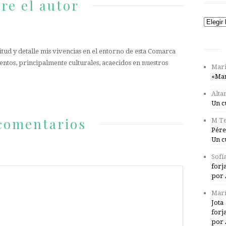
re el autor
Catego
tud y detalle mis vivencias en el entorno de esta Comarca
entos, principalmente culturales, acaecidos en nuestros
Mari
«Mar
Alta
Un c
comentarios
M Te
Pére
Un c
Sofí
forj
por 
Marí
Jota
forj
por 