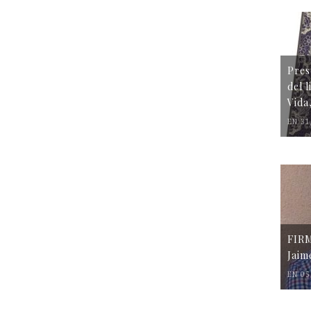
Pres
del 
Vida
EN 31
FIR
Jaim
EN 05