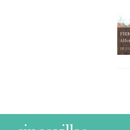
FIR
Alfo
EN 03