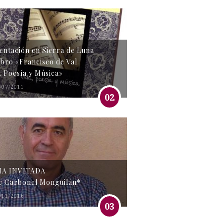
entación en Sierra de Luna
libro «Francisco de Val.
, Poesía y Música»
/07/2011
02
MA INVITADA
e Carbonel Monguilán*
/11/2016
03