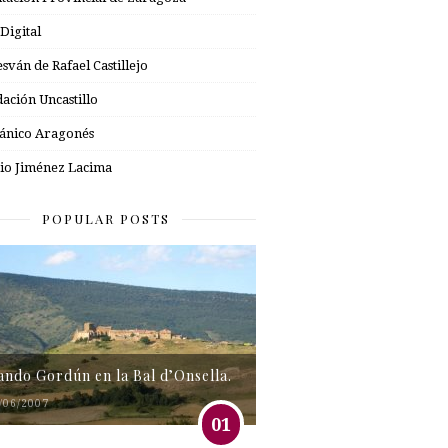
 Digital
esván de Rafael Castillejo
ación Uncastillo
nico Aragonés
io Jiménez Lacima
POPULAR POSTS
tando Gordún en la Bal d’Onsella.
/06/2007
01