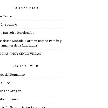
PÁGINAS BLOG
n Castro
gón romano
er Barreiro Bordonaba
as desde Mocade. Carmen Romeo Pemán y
s amantes de la Literatura
ICIAS. "HOY CINCO VILLAS"
PÁGINAS WEB
os del Románico
EGUÍAS
illos de Aragón
ulo Románico
tación Provincial de Zaragoza