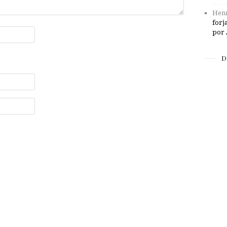
Henr
forj
por 
D