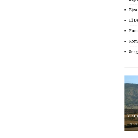
Ejea
El D
Fund
Romá
Serg
Visi
EN 19