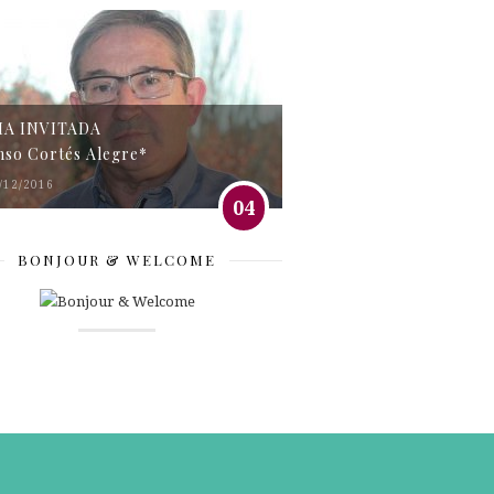
MA INVITADA
nso Cortés Alegre*
/12/2016
04
BONJOUR & WELCOME