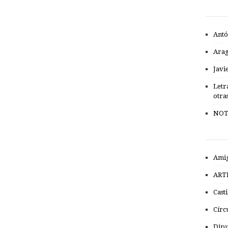
Antó
Ara
Javi
Letr
otra
NOT
Amig
ART
Cast
Círc
Dipu