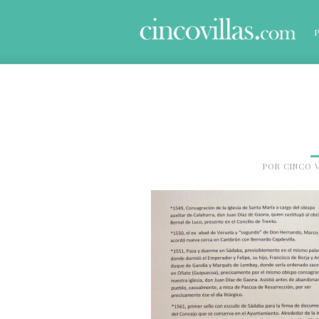
POR
CINCO V