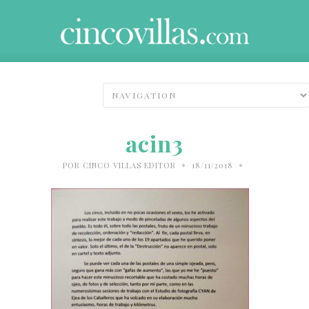
acin3
•
•
POR
CINCO VILLAS EDITOR
18/11/2018