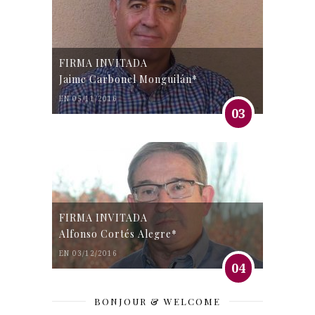
FIRMA INVITADA
Jaime Carbonel Monguilán*
EN 05/11/2016
03
FIRMA INVITADA
Alfonso Cortés Alegre*
EN 03/12/2016
04
BONJOUR & WELCOME