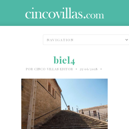
biel4
•
•
POR
CINCO VILLAS EDITOR
25/06/2018