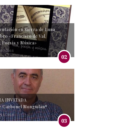
entación en Sierra de Luna
libro «Francisco de Val.
, Poesía y Música»
/07/2011
02
MA INVITADA
e Carbonel Monguilán*
/11/2016
03