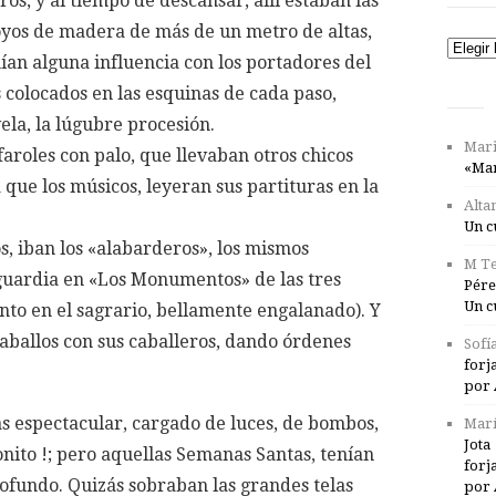
os, y al tiempo de descansar, allí estaban las
poyos de madera de más de un metro de altas,
Catego
nían alguna influencia con los portadores del
es colocados en las esquinas de cada paso,
la, la lúgubre procesión.
Mari
faroles con palo, que llevaban otros chicos
«Mar
que los músicos, leyeran sus partituras en la
Alta
Un c
s, iban los «alabarderos», los mismos
M Te
uardia en «Los Monumentos» de las tres
Pére
Un c
ento en el sagrario, bellamente engalanado). Y
caballos con sus caballeros, dando órdenes
Sofí
forj
por 
s espectacular, cargado de luces, de bombos,
Marí
Jota
ito !; pero aquellas Semanas Santas, tenían
forj
ofundo. Quizás sobraban las grandes telas
por 