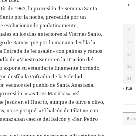
 de Biel.
L
rtír de 1963, la procesión de Semana Santa,
 Santo por la noche, precedida por un
ue evolucionando paulatinamente,
3
ales en los días anteriores al Viernes Santo,
go de Ramos que por la mañana desfila la
10
la Entrada de Jerusalén» con palmas y ramos
17
radía de «Nuestro Señor en la Oración del
24
o expone su estandarte finamente bordado,
ue desfila la Cofradía de la Soledad,
31
r vecinos del pueblo de Santa Anastasia.
« Jun
procesión, «Las Tres Mariícas», «El
e Jesús en el Huerto, aunque de olivo a olivo,
s, no se porqué, «El balcón de Pilatos» con
amenazaban caerse del balcón y «San Pedro