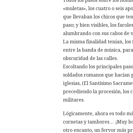
Todos los pasos sobre los hombr
«muletas», los cuatro o seis a
que llevaban los chicos que te
paso; y bien visibles, los farol
alumbrando con sus cabos de ve
La misma finalidad tenían, los 
entre la banda de música, para 
obscuridad de las calles.
Escoltando los principales paso
soldados romanos que hacían g
iglesias, (El Santísimo Sacram
precediendo la procesión, los 
militares.
Lógicamente, ahora es todo má
cornetas y tambores… ¡Muy bon
otro encanto, un fervor más pr