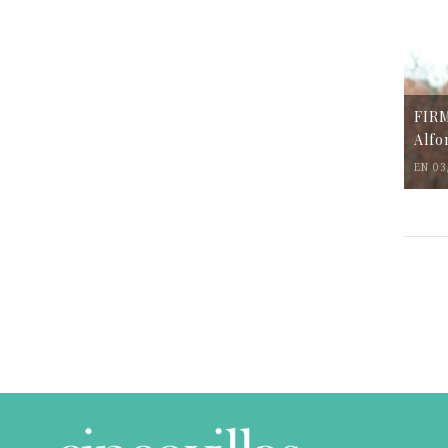
FIR
Alfo
EN 03