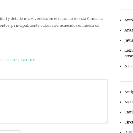
tud y detalle mis vivencias en el entorno de esta Comarca
Antó
entos, principalmente culturales, acaecidos en nuestros
Ara
Javi
Letr
otra
in comentarios
NOT
Amig
ART
Cast
Círc
Dipu