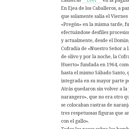
Lasheras
**Leer**
en la página
En Ejea de los Caballeros, a pa
que solamente salía el Viernes
«Pregón» en la misma tarde, f
efectuándose desfiles procesion
y actualmente, desde el Domin
Cofradía de «Nuestro Señor a 
de olivo y por la noche, la Cof
Huerto» fundada en 1964, com
hasta el mismo Sábado Santo, q
integrada en su mayor parte po
Atrás quedaron sin volver a la 
narangero», que no era otro qu
se colocaban rastras de naranja
tres respetuosas figuras que 
con el gallo».