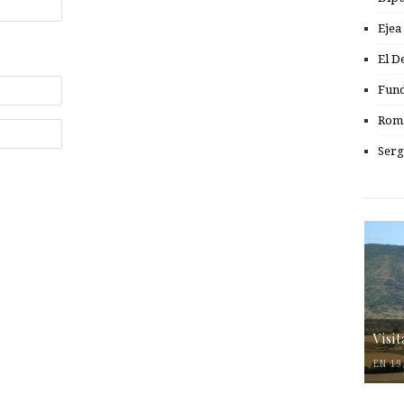
Ejea
El D
Fund
Romá
Serg
Visi
EN 19