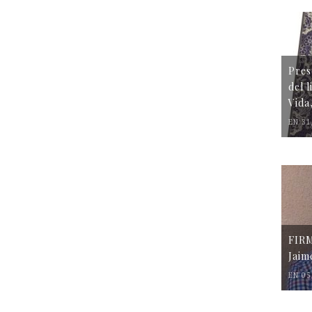
Pres
del 
Vida
EN 31
FIR
Jaim
EN 05