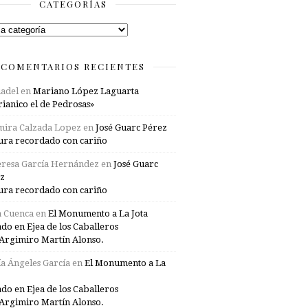
CATEGORÍAS
rías
COMENTARIOS RECIENTES
adel
en
Mariano López Laguarta
ianico el de Pedrosas»
mira Calzada Lopez
en
José Guarc Pérez
ura recordado con cariño
resa García Hernández
en
José Guarc
z
ura recordado con cariño
a Cuenca
en
El Monumento a La Jota
ado en Ejea de los Caballeros
Argimiro Martín Alonso.
a Ángeles García
en
El Monumento a La
ado en Ejea de los Caballeros
Argimiro Martín Alonso.