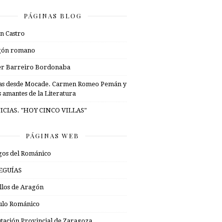
PÁGINAS BLOG
n Castro
gón romano
er Barreiro Bordonaba
as desde Mocade. Carmen Romeo Pemán y
s amantes de la Literatura
ICIAS. "HOY CINCO VILLAS"
PÁGINAS WEB
os del Románico
EGUÍAS
illos de Aragón
ulo Románico
tación Provincial de Zaragoza