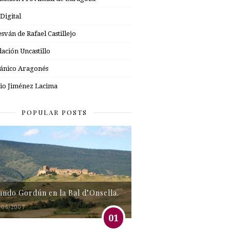
 Digital
esván de Rafael Castillejo
ación Uncastillo
nico Aragonés
io Jiménez Lacima
POPULAR POSTS
tando Gordún en la Bal d’Onsella.
/06/2007
01