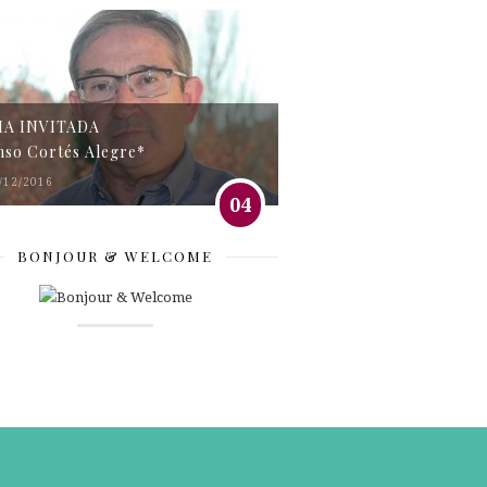
MA INVITADA
nso Cortés Alegre*
/12/2016
04
BONJOUR & WELCOME