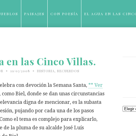
PUEBLOS
PAISAJES
CON POESÍA
EL AGUA EN LAS CINC
BLOG
en las Cinco Villas.
•
•
OR
19/03/2008
HISTORIA
,
RECUERDOS
celebra con devoción la Semana Santa,
** Ver
, como Biel, donde se dan unas circunstancias
relevancia digna de mencionar, es la subasta
Archiv
cesión, pujando por cada una de los pasos
 Como el tema es complejo para explicarlo,
e de la pluma de su alcalde José Luís