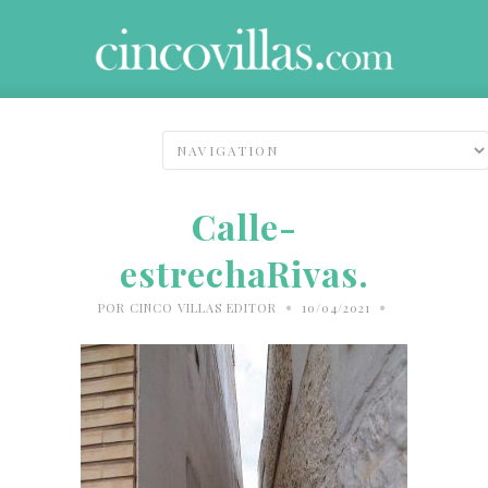
Calle-
estrechaRivas.
•
•
POR
CINCO VILLAS EDITOR
10/04/2021