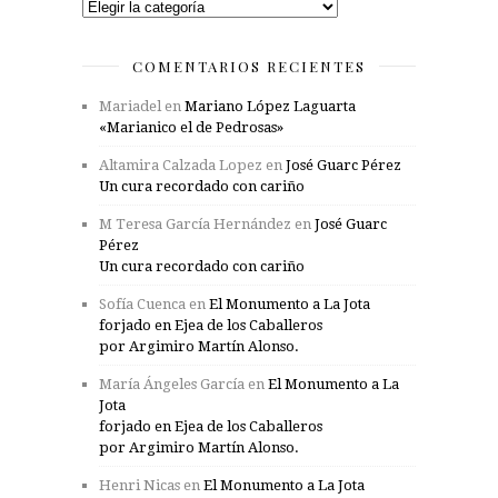
Categorías
COMENTARIOS RECIENTES
Mariadel
en
Mariano López Laguarta
«Marianico el de Pedrosas»
Altamira Calzada Lopez
en
José Guarc Pérez
Un cura recordado con cariño
M Teresa García Hernández
en
José Guarc
Pérez
Un cura recordado con cariño
Sofía Cuenca
en
El Monumento a La Jota
forjado en Ejea de los Caballeros
por Argimiro Martín Alonso.
María Ángeles García
en
El Monumento a La
Jota
forjado en Ejea de los Caballeros
por Argimiro Martín Alonso.
Henri Nicas
en
El Monumento a La Jota