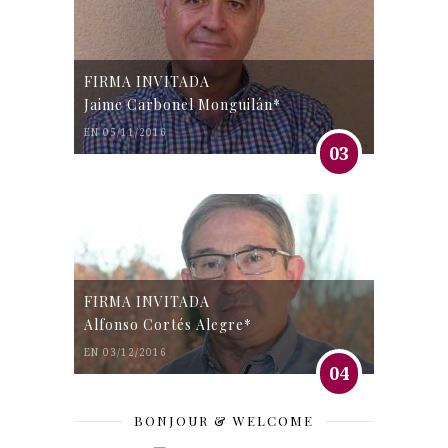
FIRMA INVITADA
Jaime Carbonel Monguilán*
EN 05/11/2016
03
FIRMA INVITADA
Alfonso Cortés Alegre*
EN 03/12/2016
04
BONJOUR & WELCOME