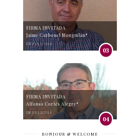
FIRMA INVITADA
Jaime Carbonel Monguilán*
EN 05/11/2016
03
FIRMA INVITADA
Alfonso Cortés Alegre*
EN 03/12/2016
04
BONJOUR & WELCOME