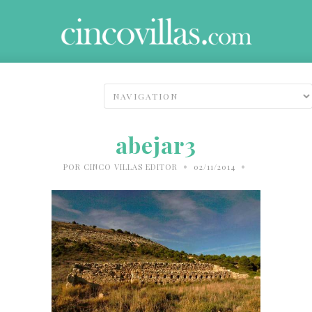
abejar3
•
•
POR
CINCO VILLAS EDITOR
02/11/2014