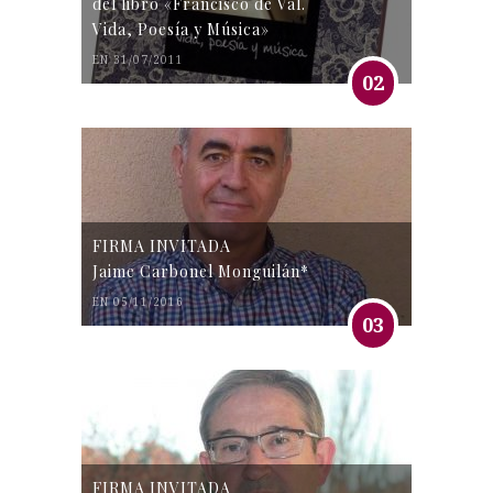
del libro «Francisco de Val.
Vida, Poesía y Música»
EN 31/07/2011
02
FIRMA INVITADA
Jaime Carbonel Monguilán*
EN 05/11/2016
03
FIRMA INVITADA