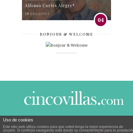
Alfonso Cortés Alegre*
EN 03/12/2016
04
BONJOUR & WELCOME
Uso de cookies
© 2014 CINCO VILLAS CONTIGO DESDE EL AÑO
Este sitio web utiliza cookies para que usted tenga la mejor experiencia de
2005.
POLÍTICA DE PRIVACIDAD
|
POLÍTICA DE
usuario. Si continúa navegando está dando su consentimiento para la aceptació