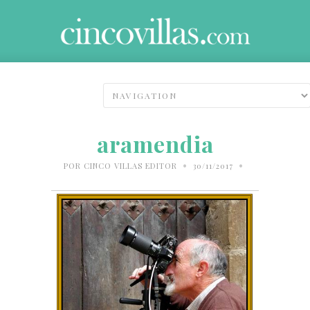
aramendia
•
•
POR
CINCO VILLAS EDITOR
30/11/2017