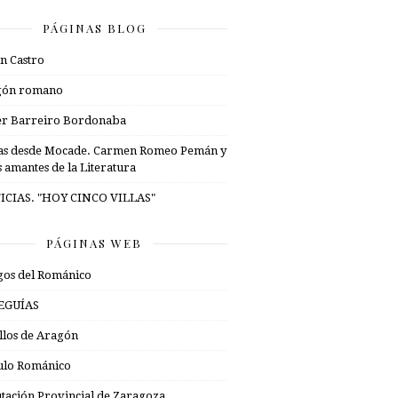
PÁGINAS BLOG
n Castro
gón romano
er Barreiro Bordonaba
as desde Mocade. Carmen Romeo Pemán y
s amantes de la Literatura
ICIAS. "HOY CINCO VILLAS"
PÁGINAS WEB
os del Románico
EGUÍAS
illos de Aragón
ulo Románico
tación Provincial de Zaragoza