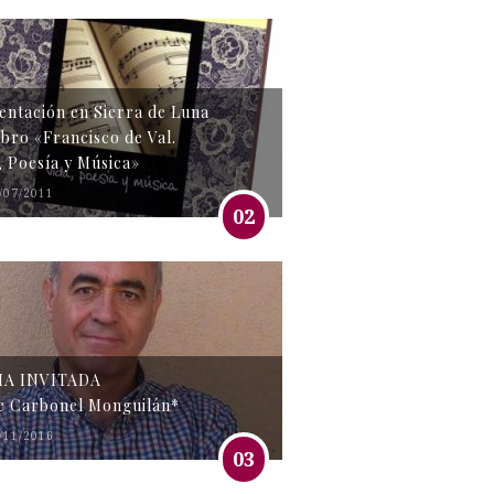
entación en Sierra de Luna
libro «Francisco de Val.
, Poesía y Música»
/07/2011
02
MA INVITADA
e Carbonel Monguilán*
/11/2016
03