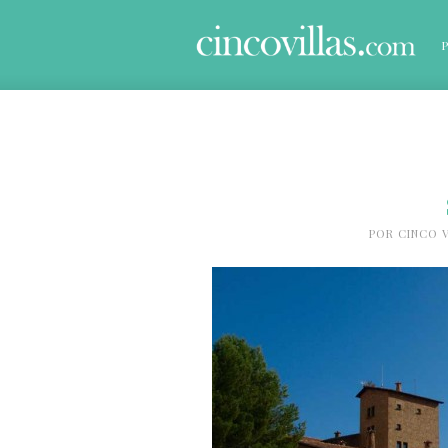
POR
CINCO V