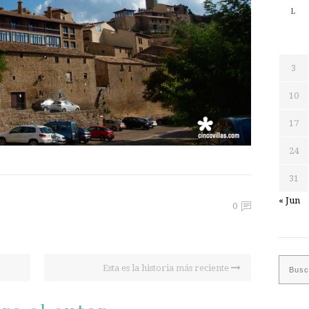
L
3
10
17
24
31
« Jun
0
Esta es la historia más reciente