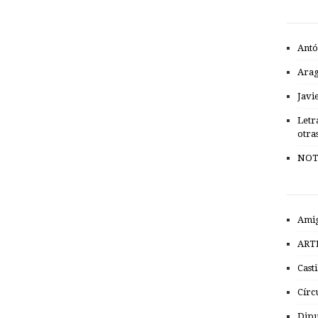
Antó
Ara
Javi
Letr
otra
NOT
Amig
ART
Cast
Círc
Dipu