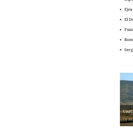
Ejea
El D
Fund
Romá
Serg
Visi
EN 19