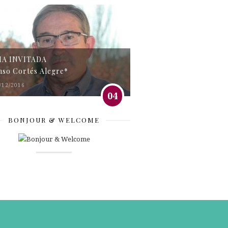
MA INVITADA
nso Cortés Alegre*
/12/2016
04
BONJOUR & WELCOME