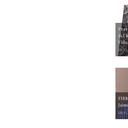
Pres
del 
Vida
EN 31
FIR
Jaim
EN 05