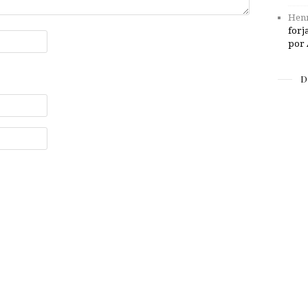
Henr
forj
por 
D