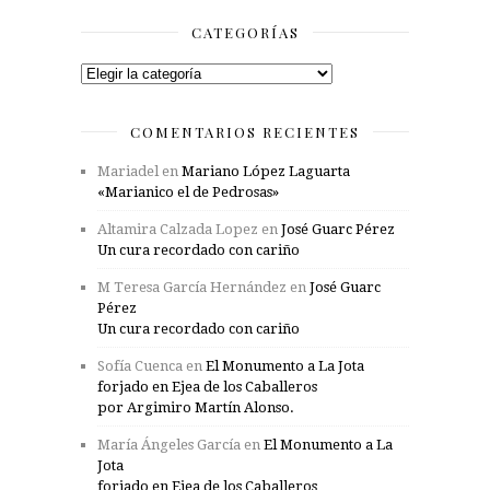
CATEGORÍAS
Categorías
COMENTARIOS RECIENTES
Mariadel
en
Mariano López Laguarta
«Marianico el de Pedrosas»
Altamira Calzada Lopez
en
José Guarc Pérez
Un cura recordado con cariño
M Teresa García Hernández
en
José Guarc
Pérez
Un cura recordado con cariño
Sofía Cuenca
en
El Monumento a La Jota
forjado en Ejea de los Caballeros
por Argimiro Martín Alonso.
María Ángeles García
en
El Monumento a La
Jota
forjado en Ejea de los Caballeros