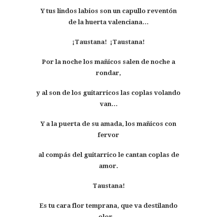
Y tus lindos labios son
un capullo reventón
de la huerta valenciana…
¡Taustana! ¡Taustana!
Por la noche los mañicos
salen de noche a
rondar,
y al son de los guitarricos
las coplas volando
van…
Y a la puerta de su amada, los mañicos con
fervor
al compás del guitarrico le cantan coplas de
amor.
Taustana!
Es tu cara flor temprana,
que va destilando
olor…